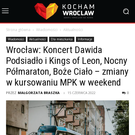
Strona główna
Wiadomości
Aktualności
Wiadomości
Aktualności
Dla mieszkańca
Informacje
Wrocław: Koncert Dawida
Podsiadło i Kings of Leon, Nocny
Półmaraton, Boże Ciało – zmiany
w kursowaniu MPK w weekend
PRZEZ
MAŁGORZATA BRASZKA
15 CZERWCA 2022
0