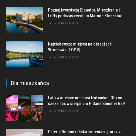
Poznaj inwestycję Elewator. Mieszkania i
Lofty podczas eventu w Marinie Kleczków
5 SIERPNIA 2026
Najciekawsze miejsca na obrzeżach
Wrocławia [TOP 8]
4 SIERPNIA 2026
Dla mieszkańca
Lato w mieście nie musi być nudne. Oto co
czeka nas w sierpniu w Pitlane Summer Bar!
6 SIERPNIA 2026
Galeria Dominikańska zmienia się wraz z