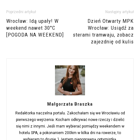
Poprzedni artykuł
Następny artykuł
Wrocław: Idą upały! W
Dzień Otwarty MPK
weekend nawet 30°C
Wrocław: Usiądź za
[POGODA NA WEEKEND]
sterami tramwaju, zobacz
zajezdnię od kulis
Małgorzata Braszka
Redaktorka naczelna portalu. Zakochałam się we Wrocławiu od
pierwszego wejrzenia. Kocham odkrywać nowe rzeczy i dzielić
się nimi z innymi. Jeśli mam wybierać pomiędzy weekendem w
hotelu SPA, a pokonaniem 200km w kilka dni na rowerze, to
wybieram to drugie :) Jestem niepoprawną optymistką.