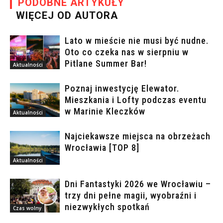
PODOBNE ARTYKUŁY
WIĘCEJ OD AUTORA
Lato w mieście nie musi być nudne.
Oto co czeka nas w sierpniu w
Pitlane Summer Bar!
Aktualności
Poznaj inwestycję Elewator.
Mieszkania i Lofty podczas eventu
w Marinie Kleczków
Aktualności
Najciekawsze miejsca na obrzeżach
Wrocławia [TOP 8]
Aktualności
Dni Fantastyki 2026 we Wrocławiu –
trzy dni pełne magii, wyobraźni i
niezwykłych spotkań
Czas wolny