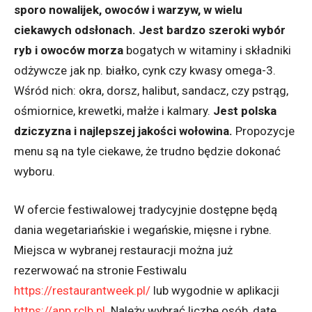
sporo nowalijek, owoców i warzyw, w wielu
ciekawych odsłonach. Jest bardzo szeroki wybór
ryb i owoców morza
bogatych w witaminy i składniki
odżywcze jak np. białko, cynk czy kwasy omega-3.
Wśród nich: okra, dorsz, halibut, sandacz, czy pstrąg,
ośmiornice, krewetki, małże i kalmary.
Jest polska
dziczyzna i najlepszej jakości wołowina.
Propozycje
menu są na tyle ciekawe, że trudno będzie dokonać
wyboru.
W ofercie festiwalowej tradycyjnie dostępne będą
dania wegetariańskie i wegańskie, mięsne i rybne.
Miejsca w wybranej restauracji można już
rezerwować na stronie Festiwalu
https://restaurantweek.pl/
lub wygodnie w aplikacji
https://app.rclb.pl
. Należy wybrać liczbę osób, datę,