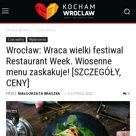
Strona główna
Czas wolny
Czas wolny
Wydarzenia
Wrocław: Wraca wielki festiwal
Restaurant Week. Wiosenne
menu zaskakuje! [SZCZEGÓŁY,
CENY]
PRZEZ
MAŁGORZATA BRASZKA
9 LUTEGO 2022
0