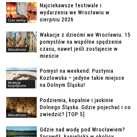
Najciekawsze festiwale i
wydarzenia we Wrocławiu w
sierpniu 2026
Czas wolny
Wakacje z dziećmi we Wrocławiu. 15
pomysłów na wspólne spędzenie
czasu, nawet jeśli zostajecie w
Aktualności
mieście
Pomysł na weekend: Pustynia
Kozłowska – jedyne takie miejsce
Atrakcje
na Dolnym Śląsku!
turystyczne
Podziemia, kopalnie i jaskinie
Dolnego Śląska. Gdzie pojechać i co
zwiedzić? [TOP 5]
Aktualności
Gdzie nad wodę pod Wrocławiem?
Sprawdź, kąpieliska w okolicy