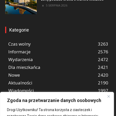
5 SIERPNIA 2026
Kategorie
Czas wolny
3263
Informacje
2576
Wydarzenia
2472
Dla mieszkańca
2421
Nowe
2420
Aktualności
2190
Wiadomości
1997
REKLAMA
849
Zgoda na przetwarzanie danych osobowych
Atrakcje turystyczne
670
Drogi Użytkowniku! Ta strona korzysta z ciasteczek i