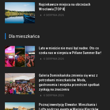
Najciekawsze miejsca na obrzeżach
Wrocławia [TOP 8]
4 SIERPNIA 2026
Dla mieszkańca
Lato w mieście nie musi być nudne. Oto co
czeka nas w sierpniu w Pitlane Summer Bar!
6 SIERPNIA 2026
Galeria Dominikańska zmienia się wraz z
potrzebami mieszkańców. Moda,
gastronomia i miejska przestrzeń spotkań
zyskują na znaczeniu
6 SIERPNIA 2026
Poznaj inwestycję Elewator. Mieszkania i
Lofty podczas eventu w Marinie Kleczków