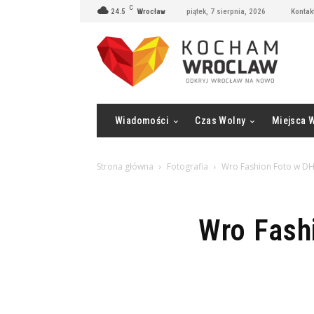
C
24.5
Wrocław
piątek, 7 sierpnia, 2026
Kontak
Wiadomości
Czas Wolny
Miejsca 
Strona główna
Fotografia
Wro Fashion Foto w DH
Wro Fash