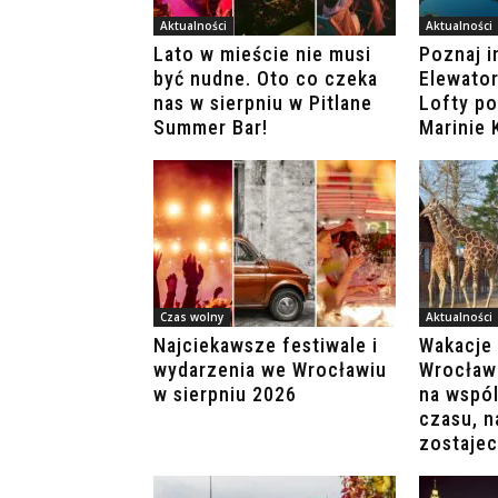
Aktualności
Aktualności
Lato w mieście nie musi
Poznaj i
być nudne. Oto co czeka
Elewator
nas w sierpniu w Pitlane
Lofty p
Summer Bar!
Marinie
Czas wolny
Aktualności
Najciekawsze festiwale i
Wakacje 
wydarzenia we Wrocławiu
Wrocław
w sierpniu 2026
na wspó
czasu, n
zostajec