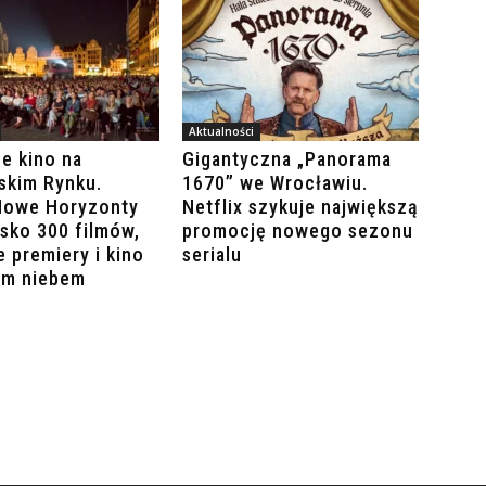
Aktualności
e kino na
Gigantyczna „Panorama
skim Rynku.
1670” we Wrocławiu.
Nowe Horyzonty
Netflix szykuje największą
isko 300 filmów,
promocję nowego sezonu
 premiery i kino
serialu
ym niebem