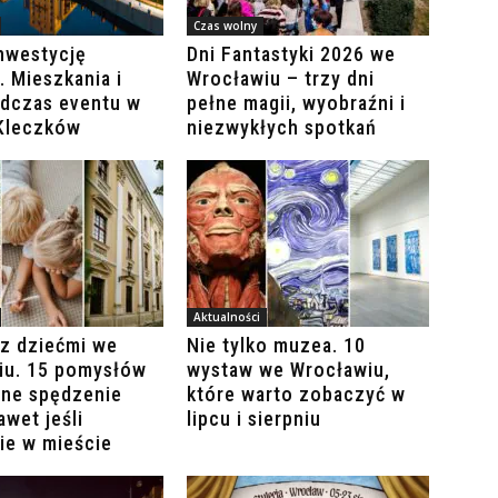
Czas wolny
nwestycję
Dni Fantastyki 2026 we
. Mieszkania i
Wrocławiu – trzy dni
odczas eventu w
pełne magii, wyobraźni i
 Kleczków
niezwykłych spotkań
Aktualności
z dziećmi we
Nie tylko muzea. 10
iu. 15 pomysłów
wystaw we Wrocławiu,
lne spędzenie
które warto zobaczyć w
awet jeśli
lipcu i sierpniu
ie w mieście