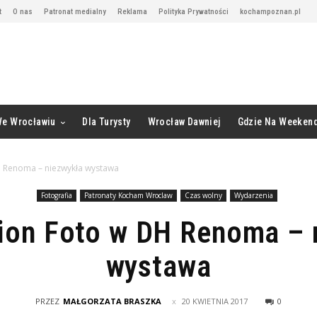
t
O nas
Patronat medialny
Reklama
Polityka Prywatności
kochampoznan.pl
We Wrocławiu
Dla Turysty
Wrocław Dawniej
Gdzie Na Weeken
 Renoma – niezwykła wystawa
Fotografia
Patronaty Kocham Wroclaw
Czas wolny
Wydarzenia
ion Foto w DH Renoma – 
wystawa
PRZEZ
MAŁGORZATA BRASZKA
20 KWIETNIA 2017
0