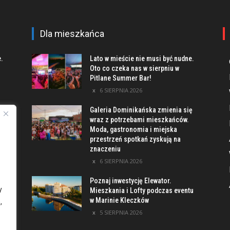
Dla mieszkańca
e.
Lato w mieście nie musi być nudne.
Oto co czeka nas w sierpniu w
Pitlane Summer Bar!
6 SIERPNIA 2026
Galeria Dominikańska zmienia się
u
wraz z potrzebami mieszkańców.
Moda, gastronomia i miejska
przestrzeń spotkań zyskują na
znaczeniu
ach
6 SIERPNIA 2026
Poznaj inwestycję Elewator.
y
Mieszkania i Lofty podczas eventu
w Marinie Kleczków
,
5 SIERPNIA 2026