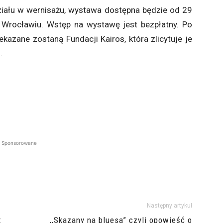
działu w wernisażu, wystawa dostępna będzie od 29
rocławiu. Wstęp na wystawę jest bezpłatny. Po
kazane zostaną Fundacji Kairos, która zlicytuje je
.
Sponsorowane
Następny artykuł
t
,,Skazany na bluesa” czyli opowieść o