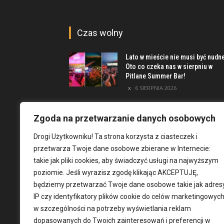
Czas wolny
Lato w mieście nie musi być nudn
Oto co czeka nas w sierpniu w
Pitlane Summer Bar!
6 SIERPNIA 2026
Poznaj inwestycję Elewator.
Mieszkania i Lofty podczas event
Zgoda na przetwarzanie danych osobowych
w Marinie Kleczków
Drogi Użytkowniku! Ta strona korzysta z ciasteczek i
5 SIERPNIA 2026
przetwarza Twoje dane osobowe zbierane w Internecie:
Najciekawsze miejsca na obrzeż
takie jak pliki cookies, aby świadczyć usługi na najwyższym
Wrocławia [TOP 8]
poziomie. Jeśli wyrazisz zgodę klikając AKCEPTUJĘ,
4 SIERPNIA 2026
będziemy przetwarzać Twoje dane osobowe takie jak adres
IP czy identyfikatory plików cookie do celów marketingowych
w szczególności na potrzeby wyświetlania reklam
dopasowanych do Twoich zainteresowań i preferencji w