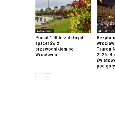
Aktualności
Aktualności
Ponad 100 bezpłatnych
Bezpłatn
spacerów z
wrocław
przewodnikiem po
Tauron 
Wrocławiu
2026. Bl
światowe
pod goł