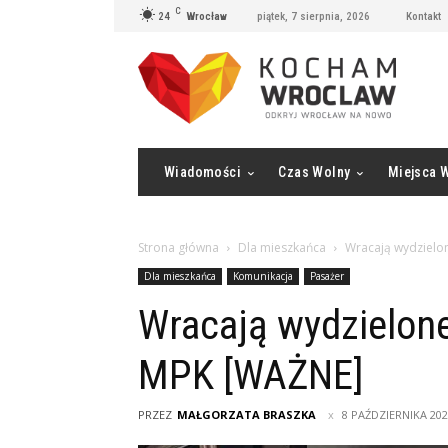
C
24
Wrocław
piątek, 7 sierpnia, 2026
Kontakt
Wiadomości
Czas Wolny
Miejsca 
Strona główna
Dla mieszkańca
Wracają wydzielo
Dla mieszkańca
Komunikacja
Pasażer
Wracają wydzielone
MPK [WAŻNE]
PRZEZ
MAŁGORZATA BRASZKA
8 PAŹDZIERNIKA 20