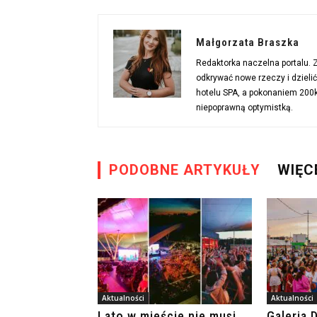
Małgorzata Braszka
Redaktorka naczelna portalu.
odkrywać nowe rzeczy i dzieli
hotelu SPA, a pokonaniem 200km
niepoprawną optymistką.
PODOBNE ARTYKUŁY
WIĘC
Aktualności
Aktualności
Lato w mieście nie musi
Galeria 