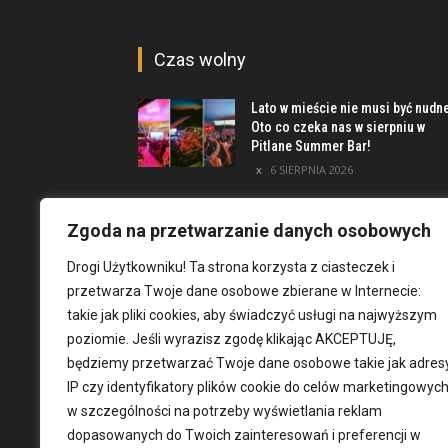
Czas wolny
Lato w mieście nie musi być nudn
Oto co czeka nas w sierpniu w
Pitlane Summer Bar!
6 SIERPNIA 2026
Poznaj inwestycję Elewator.
Mieszkania i Lofty podczas event
Zgoda na przetwarzanie danych osobowych
w Marinie Kleczków
Drogi Użytkowniku! Ta strona korzysta z ciasteczek i
5 SIERPNIA 2026
przetwarza Twoje dane osobowe zbierane w Internecie:
Najciekawsze miejsca na obrzeż
takie jak pliki cookies, aby świadczyć usługi na najwyższym
Wrocławia [TOP 8]
poziomie. Jeśli wyrazisz zgodę klikając AKCEPTUJĘ,
4 SIERPNIA 2026
będziemy przetwarzać Twoje dane osobowe takie jak adres
IP czy identyfikatory plików cookie do celów marketingowych
w szczególności na potrzeby wyświetlania reklam
dopasowanych do Twoich zainteresowań i preferencji w