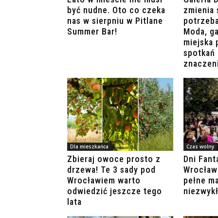
być nudne. Oto co czeka
zmienia 
nas w sierpniu w Pitlane
potrzeb
Summer Bar!
Moda, ga
miejska 
spotkań 
znaczen
Dla mieszkańca
Czas wolny
Zbieraj owoce prosto z
Dni Fant
drzewa! Te 3 sady pod
Wrocławi
Wrocławiem warto
pełne ma
odwiedzić jeszcze tego
niezwyk
lata