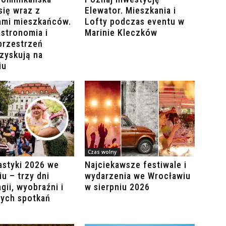
się wraz z
Elewator. Mieszkania i
ami mieszkańców.
Lofty podczas eventu w
stronomia i
Marinie Kleczków
przestrzeń
zyskują na
iu
Czas wolny
astyki 2026 we
Najciekawsze festiwale i
u – trzy dni
wydarzenia we Wrocławiu
gii, wyobraźni i
w sierpniu 2026
łych spotkań