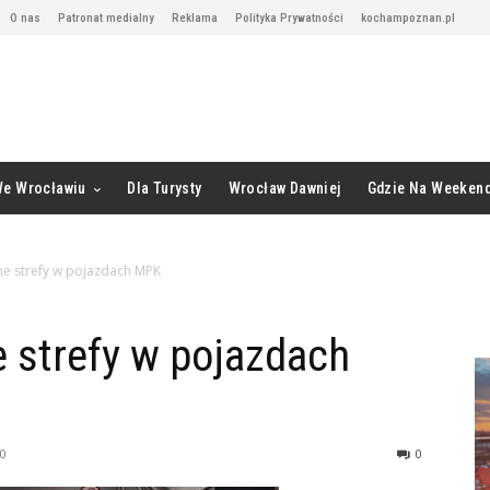
O nas
Patronat medialny
Reklama
Polityka Prywatności
kochampoznan.pl
We Wrocławiu
Dla Turysty
Wrocław Dawniej
Gdzie Na Weeken
ne strefy w pojazdach MPK
 strefy w pojazdach
20
0