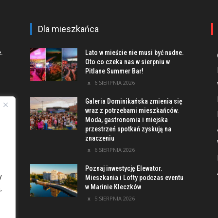
Dla mieszkańca
e.
Lato w mieście nie musi być nudne.
Oto co czeka nas w sierpniu w
Pitlane Summer Bar!
6 SIERPNIA 2026
Galeria Dominikańska zmienia się
u
wraz z potrzebami mieszkańców.
Moda, gastronomia i miejska
przestrzeń spotkań zyskują na
znaczeniu
ach
6 SIERPNIA 2026
Poznaj inwestycję Elewator.
y
Mieszkania i Lofty podczas eventu
w Marinie Kleczków
,
5 SIERPNIA 2026