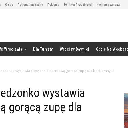
t
O nas
Patronat medialny
Reklama
Polityka Prywatności
kochampoznan.pl
We Wrocławiu
Dla Turysty
Wrocław Dawniej
Gdzie Na Weeken
u Jedzonko wystawia codziennie darmową gorącą zupę dla bezdomnych
 Jedzonko wystawia
ą gorącą zupę dla