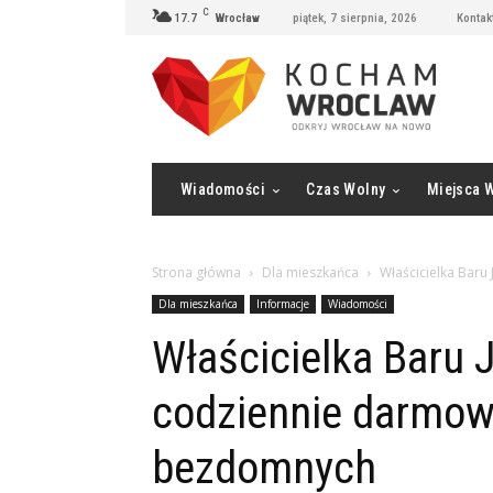
C
17.7
Wrocław
piątek, 7 sierpnia, 2026
Kontak
Wiadomości
Czas Wolny
Miejsca 
Strona główna
Dla mieszkańca
Właścicielka Bar
Dla mieszkańca
Informacje
Wiadomości
Właścicielka Baru
codziennie darmow
bezdomnych