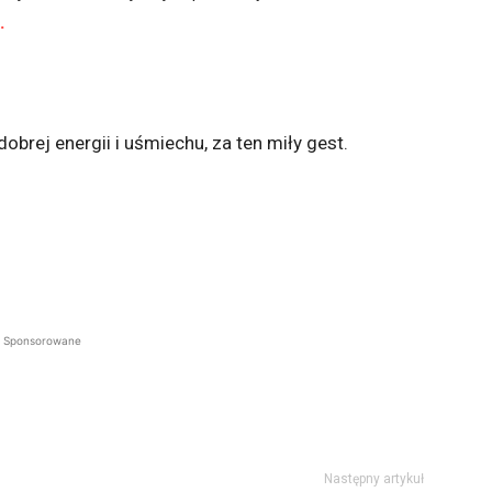
.
brej energii i uśmiechu, za ten miły gest.
Sponsorowane
Następny artykuł