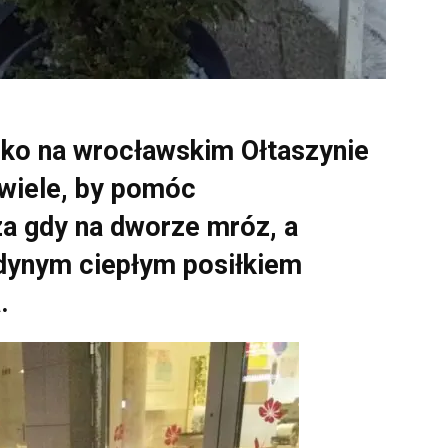
nko na wrocławskim Ołtaszynie
 wiele, by pomóc
a gdy na dworze mróz, a
dynym ciepłym posiłkiem
a.