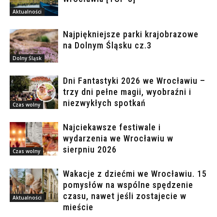
Aktualności
Najpiękniejsze parki krajobrazowe
na Dolnym Śląsku cz.3
Dolny Śląsk
Dni Fantastyki 2026 we Wrocławiu –
trzy dni pełne magii, wyobraźni i
niezwykłych spotkań
Czas wolny
Najciekawsze festiwale i
wydarzenia we Wrocławiu w
sierpniu 2026
Czas wolny
Wakacje z dziećmi we Wrocławiu. 15
pomysłów na wspólne spędzenie
czasu, nawet jeśli zostajecie w
Aktualności
mieście