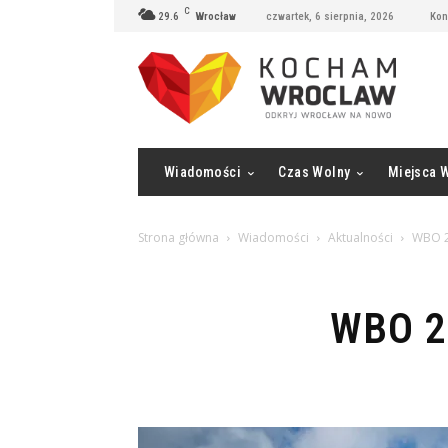
C
29.6
Wrocław
czwartek, 6 sierpnia, 2026
Kon
Wiadomości
Czas Wolny
Miejsca 
Strona główna
Wiadomości
Aktualności
WBO 2
WBO 20