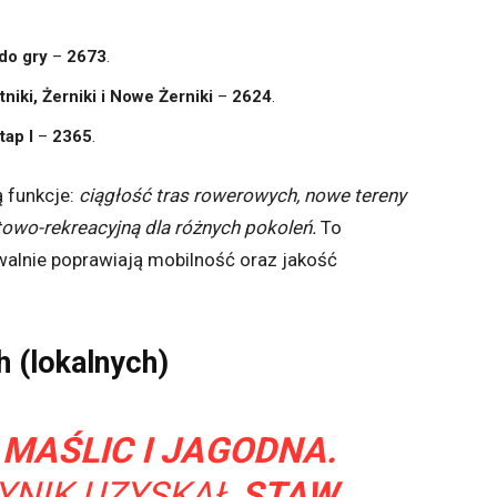
do gry
–
2673
.
iki, Żerniki i Nowe Żerniki
–
2624
.
tap I
–
2365
.
 funkcje:
ciągłość tras rowerowych, nowe tereny
rtowo-rekreacyjną dla różnych pokoleń.
To
alnie poprawiają mobilność oraz jakość
 (lokalnych)
 MAŚLIC I JAGODNA.
YNIK UZYSKAŁ
STAW