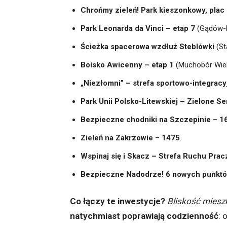
Chrońmy zieleń! Park kieszonkowy, plac 
Park Leonarda da Vinci – etap 7
(Gądów-P
Ścieżka spacerowa wzdłuż Steblówki
(St
Boisko Awicenny – etap 1
(Muchobór Wiel
„Niezłomni” – strefa sportowo-integracy
Park Unii Polsko-Litewskiej – Zielone S
Bezpieczne chodniki na Szczepinie
–
1
Zieleń na Zakrzowie
–
1475
.
Wspinaj się i Skacz – Strefa Ruchu Pra
Bezpieczne Nadodrze! 6 nowych punktó
Co łączy te inwestycje?
Bliskość miesz
natychmiast poprawiają codzienność
: 