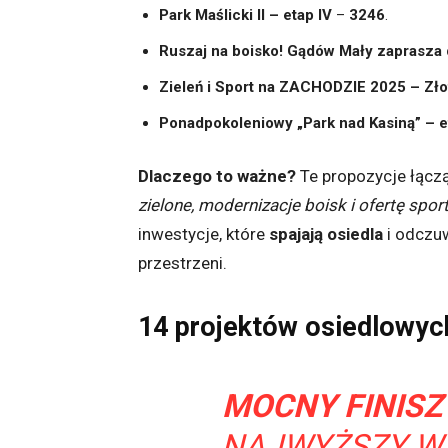
Park Maślicki II – etap IV
–
3246
.
Ruszaj na boisko! Gądów Mały zaprasza 
Zieleń i Sport na ZACHODZIE 2025 – Złotn
Ponadpokoleniowy „Park nad Kasiną” – e
Dlaczego to ważne?
Te propozycje łączą
zielone, modernizacje boisk i ofertę spo
inwestycje, które
spajają osiedla
i odczuw
przestrzeni.
14 projektów osiedlowych
MOCNY FINISZ
NAJWYŻSZY W