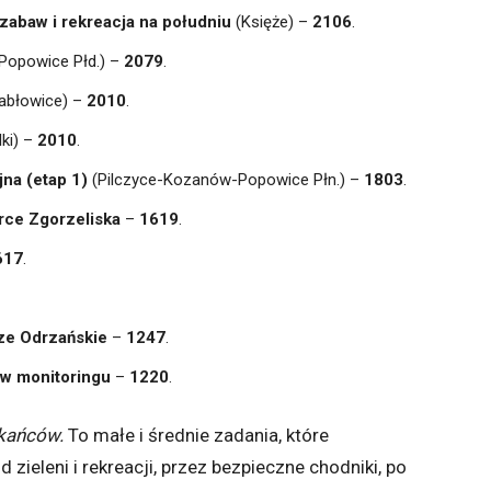
zabaw i rekreacja na południu
(Księże) –
2106
.
opowice Płd.) –
2079
.
abłowice) –
2010
.
ki) –
2010
.
jna (etap 1)
(Pilczyce-Kozanów-Popowice Płn.) –
1803
.
erce Zgorzeliska
–
1619
.
617
.
cze Odrzańskie
–
1247
.
w monitoringu
–
1220
.
kańców.
To małe i średnie zadania, które
od zieleni i rekreacji, przez bezpieczne chodniki, po