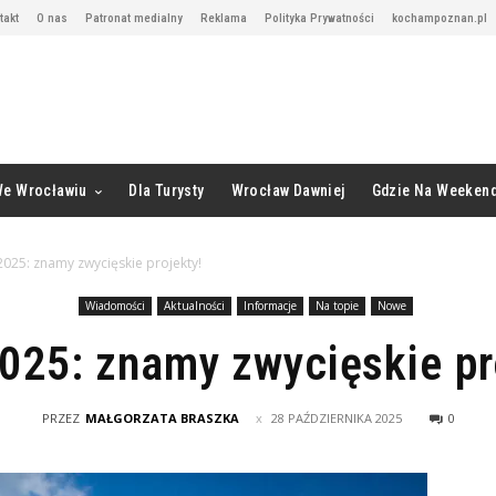
takt
O nas
Patronat medialny
Reklama
Polityka Prywatności
kochampoznan.pl
We Wrocławiu
Dla Turysty
Wrocław Dawniej
Gdzie Na Weeken
025: znamy zwycięskie projekty!
Wiadomości
Aktualności
Informacje
Na topie
Nowe
25: znamy zwycięskie pr
PRZEZ
MAŁGORZATA BRASZKA
28 PAŹDZIERNIKA 2025
0