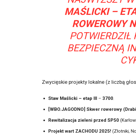
MAŚLICKI – ETAP
ROWEROWY NA
POTWIERDZIŁ
BEZPIECZNĄ I
CY
Zwycięskie projekty lokalne (z liczbą gło
Staw Maślicki – etap III
–
3700
.
[WBO.JAGODNO] Skwer rowerowy (Drab
Rewitalizacja zieleni przed SP50
(Karłow
Projekt wart ZACHODU 2025!
(Złotniki, N