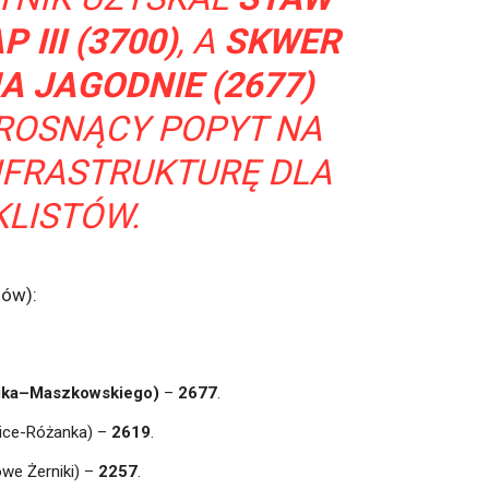
 III (3700)
, A
SKWER
 JAGODNIE (2677)
 ROSNĄCY POPYT NA
NFRASTRUKTURĘ DLA
KLISTÓW.
sów):
ika–Maszkowskiego)
–
2677
.
ice-Różanka) –
2619
.
owe Żerniki) –
2257
.