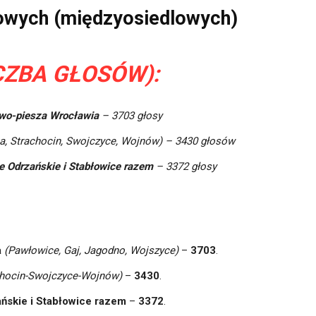
lowych (międzyosiedlowych)
ICZBA GŁOSÓW):
owo-piesza Wrocławia
–
3703 głosy
a, Strachocin, Swojczyce, Wojnów) –
3430 głosów
ze Odrzańskie i Stabłowice razem
–
3372 głosy
a
(Pawłowice, Gaj, Jagodno, Wojszyce)
–
3703
.
chocin-Swojczyce-Wojnów)
–
3430
.
ańskie i Stabłowice razem
–
3372
.