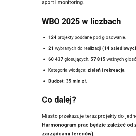
sport i monitoring.
WBO 2025 w liczbach
124
projekty poddane pod głosowanie.
21
wybranych do realizacji (
14 osiedlowyc
60 437
głosujących,
57 815
ważnych głosó
Kategoria wiodąca:
zieleń i rekreacja
.
Budżet: 35 mln zł.
Co dalej?
Miasto przekazuje teraz projekty do jedn
Harmonogram prac będzie zależeć od za
zarządcami terenów).