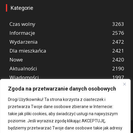
Kategorie
Czas wolny
3263
Informacje
2576
Wydarzenia
2472
Dla mieszkańca
2421
Nowe
2420
Aktualności
2190
Wiadomości
1997
REKLAMA
849
Zgoda na przetwarzanie danych osobowych
Atrakcje turystyczne
670
Drogi Użytkowniku! Ta strona korzysta z ciasteczek i
przetwarza Twoje dane osobowe zbierane w Internecie:
takie jak pliki cookies, aby świadczyć usługi na najwyższym
poziomie. Jeśli wyrazisz zgodę klikając AKCEPTUJĘ,
będziemy przetwarzać Twoje dane osobowe takie jak adresy