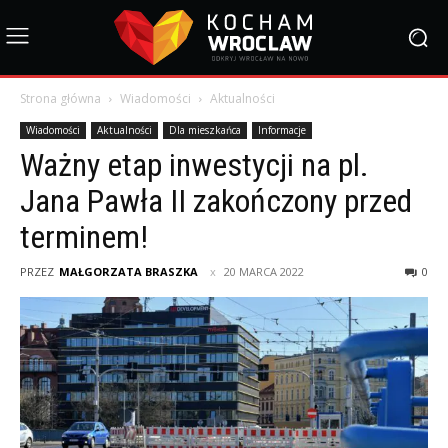
Strona główna
Wiadomości
Aktualności
Wiadomości
Aktualności
Dla mieszkańca
Informacje
Ważny etap inwestycji na pl.
Jana Pawła II zakończony przed
terminem!
PRZEZ
MAŁGORZATA BRASZKA
20 MARCA 2022
0