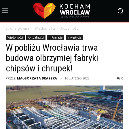
Strona główna
Wiadomości
Aktualności
Wiadomości
Aktualności
Informacje
Inwestycje
W pobliżu Wrocławia trwa
budowa olbrzymiej fabryki
chipsów i chrupek!
PRZEZ
MAŁGORZATA BRASZKA
16 LUTEGO 2022
0