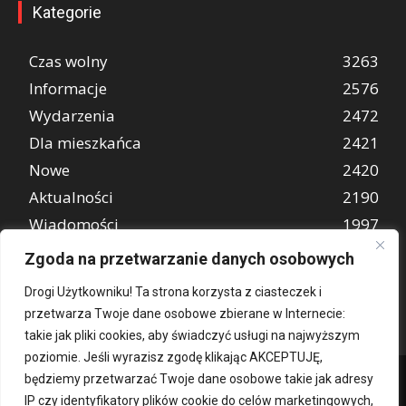
Kategorie
Czas wolny
3263
Informacje
2576
Wydarzenia
2472
Dla mieszkańca
2421
Nowe
2420
Aktualności
2190
Wiadomości
1997
REKLAMA
849
Zgoda na przetwarzanie danych osobowych
Atrakcje turystyczne
670
Drogi Użytkowniku! Ta strona korzysta z ciasteczek i
przetwarza Twoje dane osobowe zbierane w Internecie:
takie jak pliki cookies, aby świadczyć usługi na najwyższym
poziomie. Jeśli wyrazisz zgodę klikając AKCEPTUJĘ,
będziemy przetwarzać Twoje dane osobowe takie jak adresy
IP czy identyfikatory plików cookie do celów marketingowych,