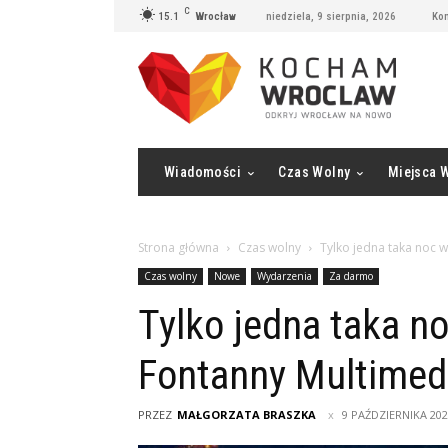
C
15.1
Wrocław
niedziela, 9 sierpnia, 2026
Kon
Wiadomości
Czas Wolny
Miejsca 
Strona główna
Czas wolny
Tylko jedna taka noc 
Czas wolny
Nowe
Wydarzenia
Za darmo
Tylko jedna taka n
Fontanny Multimed
PRZEZ
MAŁGORZATA BRASZKA
9 PAŹDZIERNIKA 20