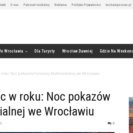
takt
O nas
Patronat medialny
Reklama
Polityka Prywatności
kochampoznan.pl
We Wrocławiu
Dla Turysty
Wrocław Dawniej
Gdzie Na Weeken
w roku: Noc pokazów Fontanny Multimedialnej we Wrocławiu
oc w roku: Noc pokazów
ialnej we Wrocławiu
23
0