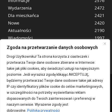
Informacje
2576
Wydarzenia
2472
Dla mieszkańca
2421
Nowe
2420
Aktualności
2190
Wiadomości
1997
REKLAMA
849
Zgoda na przetwarzanie danych osobowych
Atrakcje turystyczne
670
Drogi Użytkowniku! Ta strona korzysta z ciasteczek i
przetwarza Twoje dane osobowe zbierane w Internecie:
takie jak pliki cookies, aby świadczyć usługi na najwyższym
poziomie. Jeśli wyrazisz zgodę klikając AKCEPTUJĘ,
będziemy przetwarzać Twoje dane osobowe takie jak adresy
IP czy identyfikatory plików cookie do celów marketingowych,
w szczególności na potrzeby wyświetlania reklam
dopasowanych do Twoich zainteresowań i preferencji w
naszym serwisie. Wyrażenie zgody jest
dobrowolne.
Polityka prywatności
Kontakt
O nas
Patronat medialny
Reklama
Polityka Prywatności