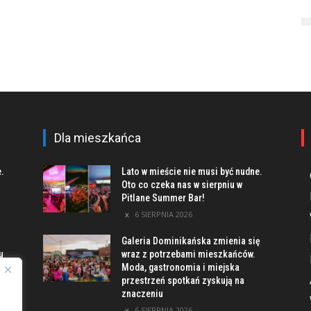
Dla mieszkańca
e.
Lato w mieście nie musi być nudne.
Oto co czeka nas w sierpniu w
Pitlane Summer Bar!
6 SIERPNIA 2026
Galeria Dominikańska zmienia się
u
wraz z potrzebami mieszkańców.
Moda, gastronomia i miejska
przestrzeń spotkań zyskują na
znaczeniu
ach
6 SIERPNIA 2026