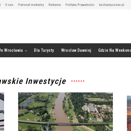
t
O nas
Patronat medialny
Reklama
Polityka Prywatności
kochampoznan.pl
We Wrocławiu
Dla Turysty
Wrocław Dawniej
Gdzie Na Weeken
awskie Inwestycje