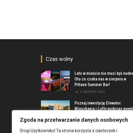
Czas wolny
Lato w mieście nie musi być nudn
Oto co czeka nas w sierpniu w
Pitlane Summer Bar!
6 SIERPNIA 2026
Poznaj inwestycję Elewator.
Mieszkania i Lofty podczas event
w Marinie Kleczków
Zgoda na przetwarzanie danych osobowych
5 SIERPNIA 2026
Drogi Użytkowniku! Ta strona korzysta z ciasteczek i
Najciekawsze miejsca na obrzeż