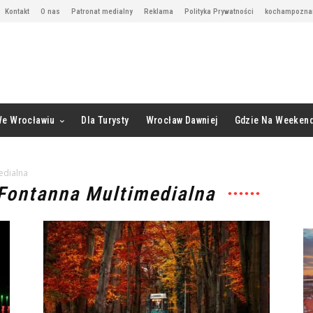
Kontakt
O nas
Patronat medialny
Reklama
Polityka Prywatności
kochampoznan
We Wrocławiu
Dla Turysty
Wrocław Dawniej
Gdzie Na Weeken
edialna
Fontanna Multimedialna