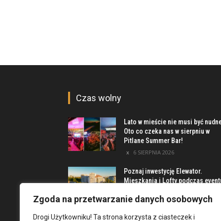
Czas wolny
Lato w mieście nie musi być nudn
Oto co czeka nas w sierpniu w
Pitlane Summer Bar!
6 SIERPNIA 2026
Poznaj inwestycję Elewator.
Mieszkania i Lofty podczas event
w Marinie Kleczków
Zgoda na przetwarzanie danych osobowych
5 SIERPNIA 2026
Drogi Użytkowniku! Ta strona korzysta z ciasteczek i
Najciekawsze miejsca na obrzeż