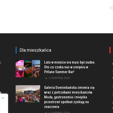
Dla mieszkańca
e.
Lato w mieście nie musi być nudne.
Oto co czeka nas w sierpniu w
Pitlane Summer Bar!
6 SIERPNIA 2026
Galeria Dominikańska zmienia się
u
wraz z potrzebami mieszkańców.
Moda, gastronomia i miejska
przestrzeń spotkań zyskują na
znaczeniu
ach
6 SIERPNIA 2026