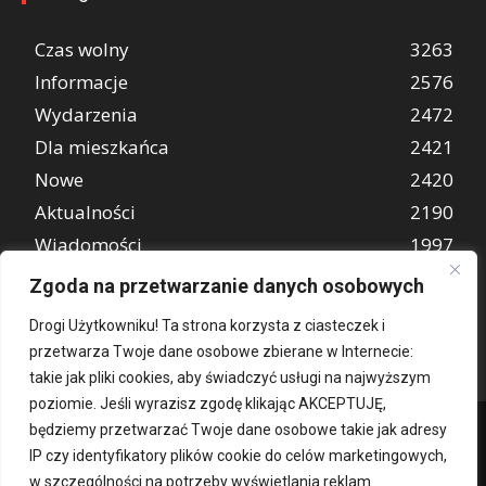
Czas wolny
3263
Informacje
2576
Wydarzenia
2472
Dla mieszkańca
2421
Nowe
2420
Aktualności
2190
Wiadomości
1997
REKLAMA
849
Zgoda na przetwarzanie danych osobowych
Atrakcje turystyczne
670
Drogi Użytkowniku! Ta strona korzysta z ciasteczek i
przetwarza Twoje dane osobowe zbierane w Internecie:
takie jak pliki cookies, aby świadczyć usługi na najwyższym
poziomie. Jeśli wyrazisz zgodę klikając AKCEPTUJĘ,
będziemy przetwarzać Twoje dane osobowe takie jak adresy
IP czy identyfikatory plików cookie do celów marketingowych,
w szczególności na potrzeby wyświetlania reklam