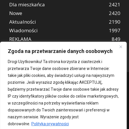
Dla mieszkańca
2421
Nowe
2420
Aktualności
2190
Wiadomości
1997
REKLAMA
849
Atrakcje turystyczne
670
Zgoda na przetwarzanie danych osobowych
Drogi Użytkowniku! Ta strona korzysta z ciasteczek i
przetwarza Twoje dane osobowe zbierane w Internecie:
takie jak pliki cookies, aby świadczyć usługi na najwyższym
poziomie. Jeśli wyrazisz zgodę klikając AKCEPTUJĘ,
będziemy przetwarzać Twoje dane osobowe takie jak adresy
IP czy identyfikatory plików cookie do celów marketingowych,
w szczególności na potrzeby wyświetlania reklam
dopasowanych do Twoich zainteresowań i preferencji w
Kontakt
O nas
Patronat medialny
Reklama
Polityka Prywatności
naszym serwisie. Wyrażenie zgody jest
kochampoznan.pl
dobrowolne.
Polityka prywatności