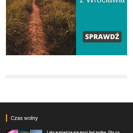
Czas wolny
Lato w mieście nie musi być nudne. Oto co