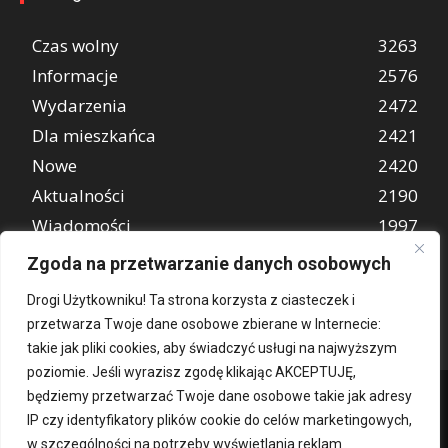
Czas wolny
3263
Informacje
2576
Wydarzenia
2472
Dla mieszkańca
2421
Nowe
2420
Aktualności
2190
Wiadomości
1997
REKLAMA
849
Zgoda na przetwarzanie danych osobowych
Atrakcje turystyczne
670
Drogi Użytkowniku! Ta strona korzysta z ciasteczek i
przetwarza Twoje dane osobowe zbierane w Internecie:
takie jak pliki cookies, aby świadczyć usługi na najwyższym
poziomie. Jeśli wyrazisz zgodę klikając AKCEPTUJĘ,
będziemy przetwarzać Twoje dane osobowe takie jak adresy
IP czy identyfikatory plików cookie do celów marketingowych,
w szczególności na potrzeby wyświetlania reklam