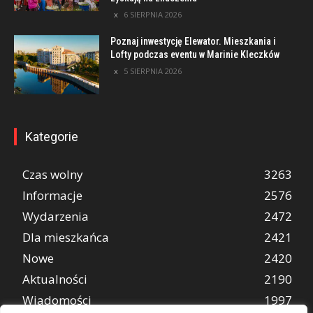
6 SIERPNIA 2026
Poznaj inwestycję Elewator. Mieszkania i
Lofty podczas eventu w Marinie Kleczków
5 SIERPNIA 2026
Kategorie
Czas wolny
3263
Informacje
2576
Wydarzenia
2472
Dla mieszkańca
2421
Nowe
2420
Aktualności
2190
Wiadomości
1997