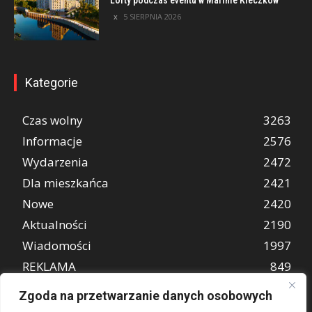
Lofty podczas eventu w Marinie Kleczków
5 SIERPNIA 2026
Kategorie
Czas wolny
3263
Informacje
2576
Wydarzenia
2472
Dla mieszkańca
2421
Nowe
2420
Aktualności
2190
Wiadomości
1997
REKLAMA
849
Atrakcje turystyczne
670
Zgoda na przetwarzanie danych osobowych