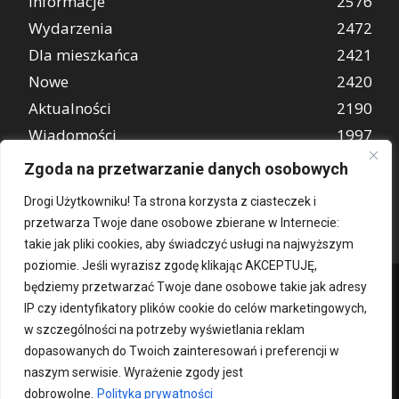
Informacje
2576
Wydarzenia
2472
Dla mieszkańca
2421
Nowe
2420
Aktualności
2190
Wiadomości
1997
REKLAMA
849
Zgoda na przetwarzanie danych osobowych
Atrakcje turystyczne
670
Drogi Użytkowniku! Ta strona korzysta z ciasteczek i
przetwarza Twoje dane osobowe zbierane w Internecie:
takie jak pliki cookies, aby świadczyć usługi na najwyższym
poziomie. Jeśli wyrazisz zgodę klikając AKCEPTUJĘ,
będziemy przetwarzać Twoje dane osobowe takie jak adresy
IP czy identyfikatory plików cookie do celów marketingowych,
w szczególności na potrzeby wyświetlania reklam
dopasowanych do Twoich zainteresowań i preferencji w
naszym serwisie. Wyrażenie zgody jest
dobrowolne.
Polityka prywatności
Kontakt
O nas
Patronat medialny
Reklama
Polityka Prywatności