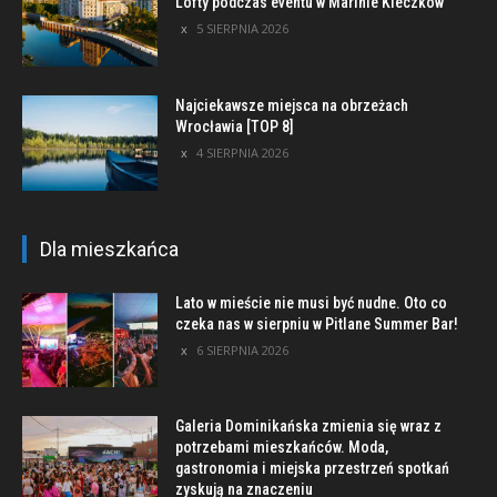
Lofty podczas eventu w Marinie Kleczków
5 SIERPNIA 2026
Najciekawsze miejsca na obrzeżach
Wrocławia [TOP 8]
4 SIERPNIA 2026
Dla mieszkańca
Lato w mieście nie musi być nudne. Oto co
czeka nas w sierpniu w Pitlane Summer Bar!
6 SIERPNIA 2026
Galeria Dominikańska zmienia się wraz z
potrzebami mieszkańców. Moda,
gastronomia i miejska przestrzeń spotkań
zyskują na znaczeniu