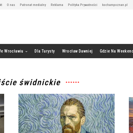
kt
O nas
Patronat medialny
Reklama
Polityka Prywatności
kochampoznan.pl
We Wrocławiu
Dla Turysty
Wrocław Dawniej
Gdzie Na Weeken
jście świdnickie