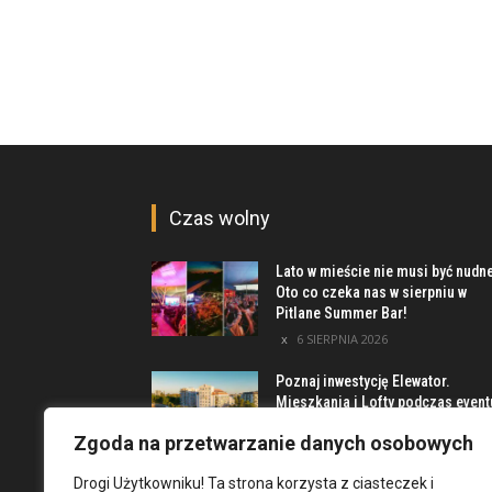
Czas wolny
Lato w mieście nie musi być nudn
Oto co czeka nas w sierpniu w
Pitlane Summer Bar!
6 SIERPNIA 2026
Poznaj inwestycję Elewator.
Mieszkania i Lofty podczas event
w Marinie Kleczków
Zgoda na przetwarzanie danych osobowych
5 SIERPNIA 2026
Drogi Użytkowniku! Ta strona korzysta z ciasteczek i
Najciekawsze miejsca na obrzeż