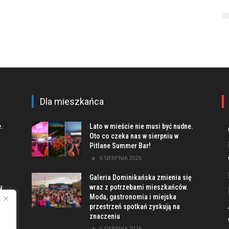
Dla mieszkańca
e.
Lato w mieście nie musi być nudne.
Oto co czeka nas w sierpniu w
Pitlane Summer Bar!
6 SIERPNIA 2026
Galeria Dominikańska zmienia się
u
wraz z potrzebami mieszkańców.
Moda, gastronomia i miejska
przestrzeń spotkań zyskują na
znaczeniu
ach
6 SIERPNIA 2026