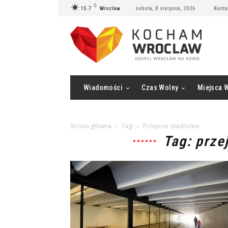
C
15.7
Wrocław
sobota, 8 sierpnia, 2026
Konta
Wiadomości
Czas Wolny
Miejsca 
Strona główna
Tagi
Przejście świdnickie
Tag: prze