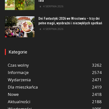
lata
4 SIERPNIA 2026
Dni Fantastyki 2026 we Wrocławiu – trzy dni
pełne magii, wyobraźni i niezwykłych spotkań
4 SIERPNIA 2026
Kategorie
Czas wolny
3262
Informacje
2574
Wydarzenia
2471
Dla mieszkańca
2419
Nowe
2418
Aktualności
2188
Wiadomości
1995