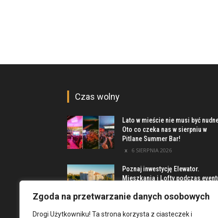
Czas wolny
Lato w mieście nie musi być nudn
Oto co czeka nas w sierpniu w
Pitlane Summer Bar!
6 SIERPNIA 2026
Poznaj inwestycję Elewator.
Mieszkania i Lofty podczas event
w Marinie Kleczków
Zgoda na przetwarzanie danych osobowych
5 SIERPNIA 2026
Drogi Użytkowniku! Ta strona korzysta z ciasteczek i
Najciekawsze miejsca na obrzeż