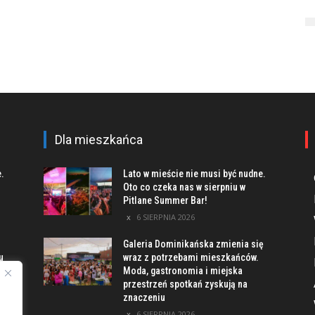
Dla mieszkańca
e.
Lato w mieście nie musi być nudne.
Oto co czeka nas w sierpniu w
Pitlane Summer Bar!
6 SIERPNIA 2026
Galeria Dominikańska zmienia się
u
wraz z potrzebami mieszkańców.
Moda, gastronomia i miejska
przestrzeń spotkań zyskują na
znaczeniu
ach
6 SIERPNIA 2026