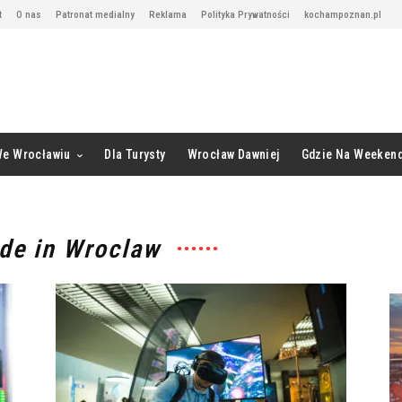
t
O nas
Patronat medialny
Reklama
Polityka Prywatności
kochampoznan.pl
We Wrocławiu
Dla Turysty
Wrocław Dawniej
Gdzie Na Weeken
de in Wroclaw