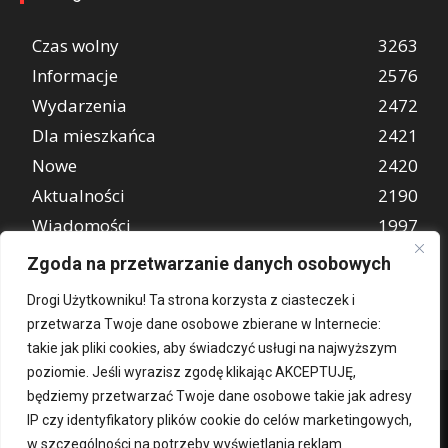
Czas wolny
3263
Informacje
2576
Wydarzenia
2472
Dla mieszkańca
2421
Nowe
2420
Aktualności
2190
Wiadomości
1997
REKLAMA
849
Zgoda na przetwarzanie danych osobowych
Atrakcje turystyczne
670
Drogi Użytkowniku! Ta strona korzysta z ciasteczek i
przetwarza Twoje dane osobowe zbierane w Internecie:
takie jak pliki cookies, aby świadczyć usługi na najwyższym
poziomie. Jeśli wyrazisz zgodę klikając AKCEPTUJĘ,
będziemy przetwarzać Twoje dane osobowe takie jak adresy
IP czy identyfikatory plików cookie do celów marketingowych,
w szczególności na potrzeby wyświetlania reklam