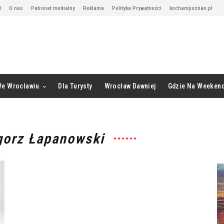
t
O nas
Patronat medialny
Reklama
Polityka Prywatności
kochampoznan.pl
We Wrocławiu
Dla Turysty
Wrocław Dawniej
Gdzie Na Weeken
gorz Łapanowski