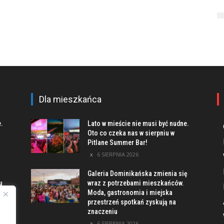
Dla mieszkańca
e.
Lato w mieście nie musi być nudne.
Oto co czeka nas w sierpniu w
Pitlane Summer Bar!
6 SIERPNIA 2026
Galeria Dominikańska zmienia się
u
wraz z potrzebami mieszkańców.
Moda, gastronomia i miejska
przestrzeń spotkań zyskują na
znaczeniu
ach
6 SIERPNIA 2026