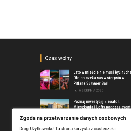
Czas wolny
Lato w mieście nie musi być nudn
Oto co czeka nas w sierpniu w
Pitlane Summer Bar!
6 SIERPNIA 2026
Poznaj inwestycję Elewator.
Mieszkania i Lofty podczas event
w Marinie Kleczków
Zgoda na przetwarzanie danych osobowych
5 SIERPNIA 2026
Drogi Użytkowniku! Ta strona korzysta z ciasteczek i
Najciekawsze miejsca na obrzeż