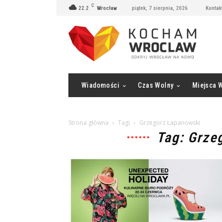
C
22.2
Wrocław
piątek, 7 sierpnia, 2026
Kontak
Wiadomości
Czas Wolny
Miejsca 
Strona główna
Tagi
Grzegorz Łapanowski
Tag: Grze