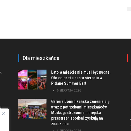
Dla mieszkańca
e.
Lato w mieście nie musi być nudne.
Oto co czeka nas w sierpniu w
Pitlane Summer Bar!
6 SIERPNIA 2026
Galeria Dominikańska zmienia się
u
wraz z potrzebami mieszkańców.
Moda, gastronomia i miejska
przestrzeń spotkań zyskują na
znaczeniu
ach
6 SIERPNIA 2026