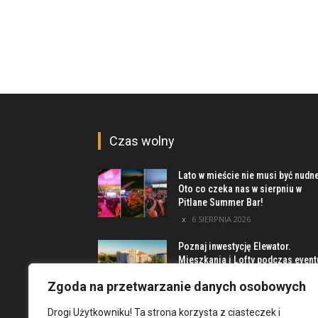
Czas wolny
Lato w mieście nie musi być nudn
Oto co czeka nas w sierpniu w
Pitlane Summer Bar!
6 SIERPNIA 2026
Poznaj inwestycję Elewator.
Mieszkania i Lofty podczas event
w Marinie Kleczków
Zgoda na przetwarzanie danych osobowych
5 SIERPNIA 2026
Drogi Użytkowniku! Ta strona korzysta z ciasteczek i
Najciekawsze miejsca na obrzeż