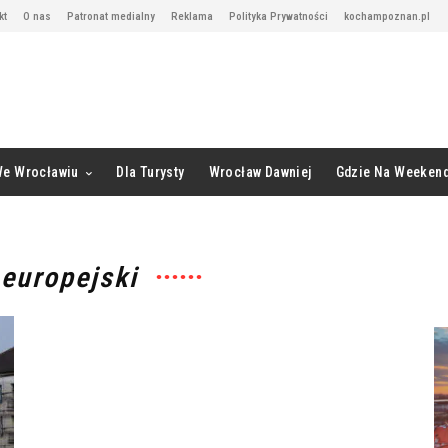
kt
O nas
Patronat medialny
Reklama
Polityka Prywatności
kochampoznan.pl
We Wrocławiu
Dla Turysty
Wrocław Dawniej
Gdzie Na Weeken
 europejski