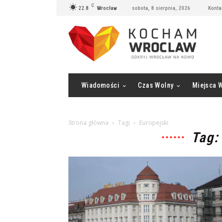
C
22.8
Wrocław
sobota, 8 sierpnia, 2026
Konta
Wiadomości
Czas Wolny
Miejsca 
Strona główna
Tagi
Europejski
Tag: