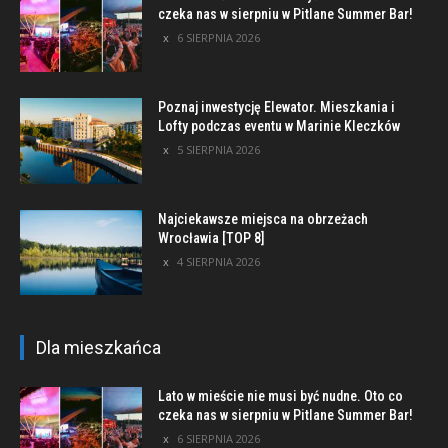
czeka nas w sierpniu w Pitlane Summer Bar!
6 SIERPNIA 2026
Poznaj inwestycję Elewator. Mieszkania i
Lofty podczas eventu w Marinie Kleczków
5 SIERPNIA 2026
Najciekawsze miejsca na obrzeżach
Wrocławia [TOP 8]
4 SIERPNIA 2026
Dla mieszkańca
Lato w mieście nie musi być nudne. Oto co
czeka nas w sierpniu w Pitlane Summer Bar!
6 SIERPNIA 2026