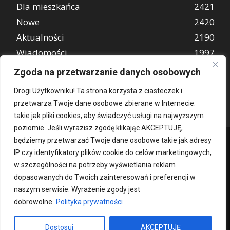
Dla mieszkańca
2421
Nowe
2420
Aktualności
2190
Wiadomości
1997
REKLAMA
849
Zgoda na przetwarzanie danych osobowych
Atrakcje turystyczne
670
Drogi Użytkowniku! Ta strona korzysta z ciasteczek i
przetwarza Twoje dane osobowe zbierane w Internecie:
takie jak pliki cookies, aby świadczyć usługi na najwyższym
poziomie. Jeśli wyrazisz zgodę klikając AKCEPTUJĘ,
będziemy przetwarzać Twoje dane osobowe takie jak adresy
IP czy identyfikatory plików cookie do celów marketingowych,
w szczególności na potrzeby wyświetlania reklam
dopasowanych do Twoich zainteresowań i preferencji w
naszym serwisie. Wyrażenie zgody jest
dobrowolne.
Polityka prywatności
Kontakt
O nas
Patronat medialny
Reklama
Polityka Prywatności
kochampoznan.pl
Dostosuj
AKCEPTUJĘ