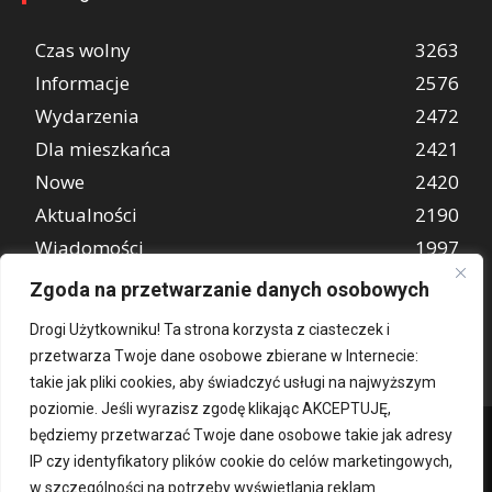
Czas wolny
3263
Informacje
2576
Wydarzenia
2472
Dla mieszkańca
2421
Nowe
2420
Aktualności
2190
Wiadomości
1997
REKLAMA
849
Zgoda na przetwarzanie danych osobowych
Atrakcje turystyczne
670
Drogi Użytkowniku! Ta strona korzysta z ciasteczek i
przetwarza Twoje dane osobowe zbierane w Internecie:
takie jak pliki cookies, aby świadczyć usługi na najwyższym
poziomie. Jeśli wyrazisz zgodę klikając AKCEPTUJĘ,
będziemy przetwarzać Twoje dane osobowe takie jak adresy
IP czy identyfikatory plików cookie do celów marketingowych,
w szczególności na potrzeby wyświetlania reklam