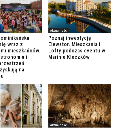
Aktualności
Dominikańska
Poznaj inwestycję
się wraz z
Elewator. Mieszkania i
ami mieszkańców.
Lofty podczas eventu w
stronomia i
Marinie Kleczków
przestrzeń
zyskują na
iu
Aktualności