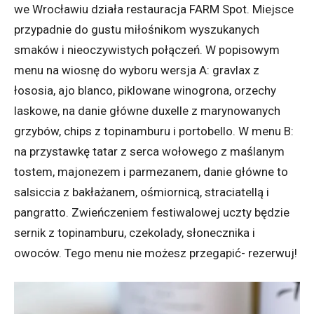
we Wrocławiu działa restauracja FARM Spot. Miejsce
przypadnie do gustu miłośnikom wyszukanych
smaków i nieoczywistych połączeń. W popisowym
menu na wiosnę do wyboru wersja A: gravlax z
łososia, ajo blanco, piklowane winogrona, orzechy
laskowe, na danie główne duxelle z marynowanych
grzybów, chips z topinamburu i portobello. W menu B:
na przystawkę tatar z serca wołowego z maślanym
tostem, majonezem i parmezanem, danie główne to
salsiccia z bakłażanem, ośmiornicą, straciatellą i
pangratto. Zwieńczeniem festiwalowej uczty będzie
sernik z topinamburu, czekolady, słonecznika i
owoców. Tego menu nie możesz przegapić- rezerwuj!