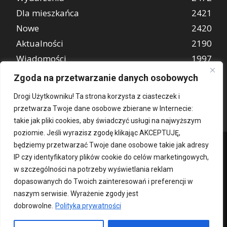
Dla mieszkańca
2421
Nowe
2420
Aktualności
2190
Wiadomości
1997
REKLAMA
849
Zgoda na przetwarzanie danych osobowych
Atrakcje turystyczne
670
Drogi Użytkowniku! Ta strona korzysta z ciasteczek i
przetwarza Twoje dane osobowe zbierane w Internecie:
takie jak pliki cookies, aby świadczyć usługi na najwyższym
poziomie. Jeśli wyrazisz zgodę klikając AKCEPTUJĘ,
będziemy przetwarzać Twoje dane osobowe takie jak adresy
IP czy identyfikatory plików cookie do celów marketingowych,
w szczególności na potrzeby wyświetlania reklam
dopasowanych do Twoich zainteresowań i preferencji w
naszym serwisie. Wyrażenie zgody jest
dobrowolne.
Polityka prywatności
Kontakt
O nas
Patronat medialny
Reklama
Polityka Prywatności
kochampoznan.pl