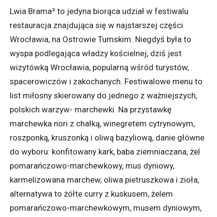
Lwia Brama² to jedyna biorąca udział w festiwalu
restauracja znajdująca się w najstarszej części
Wrocławia, na Ostrowie Tumskim. Niegdyś była to
wyspa podlegająca władzy kościelnej, dziś jest
wizytówką Wrocławia, popularną wśród turystów,
spacerowiczów i zakochanych. Festiwalowe menu to
list miłosny skierowany do jednego z ważniejszych,
polskich warzyw- marchewki. Na przystawkę
marchewka nori z chałką, winegretem cytrynowym,
roszponką, kruszonką i oliwą bazyliową, danie główne
do wyboru: konfitowany kark, baba ziemniaczana, żel
pomarańczowo-marchewkowy, mus dyniowy,
karmelizowana marchew, oliwa pietruszkowa i zioła,
alternatywa to żółte curry z kuskusem, żelem
pomarańczowo-marchewkowym, musem dyniowym,