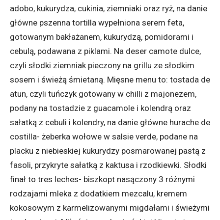
adobo, kukurydza, cukinia, ziemniaki oraz ryż, na danie
główne pszenna tortilla wypełniona serem feta,
gotowanym bakłażanem, kukurydzą, pomidorami i
cebulą, podawana z piklami. Na deser camote dulce,
czyli słodki ziemniak pieczony na grillu ze słodkim
sosem i świeżą śmietaną. Mięsne menu to: tostada de
atun, czyli tuńczyk gotowany w chilli z majonezem,
podany na tostadzie z guacamole i kolendrą oraz
sałatką z cebuli i kolendry, na danie główne hurache de
costilla- żeberka wołowe w salsie verde, podane na
placku z niebieskiej kukurydzy posmarowanej pastą z
fasoli, przykryte sałatką z kaktusa i rzodkiewki. Słodki
finał to tres leches- biszkopt nasączony 3 różnymi
rodzajami mleka z dodatkiem mezcalu, kremem
kokosowym z karmelizowanymi migdałami i świeżymi