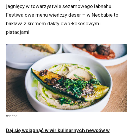
jagnięcy w towarzystwie sezamowego labnehu.
Festiwalowe menu wieńczy deser – w Neobabie to
baklava z kremem daktylowo-kokosowym i
pistacjami.
neobab
Daj się wciągnąć w wir kulinarnych newsów w