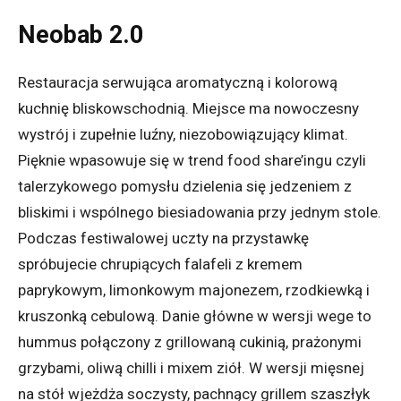
Neobab 2.0
Restauracja serwująca aromatyczną i kolorową
kuchnię bliskowschodnią. Miejsce ma nowoczesny
wystrój i zupełnie luźny, niezobowiązujący klimat.
Pięknie wpasowuje się w trend food share’ingu czyli
talerzykowego pomysłu dzielenia się jedzeniem z
bliskimi i wspólnego biesiadowania przy jednym stole.
Podczas festiwalowej uczty na przystawkę
spróbujecie chrupiących falafeli z kremem
paprykowym, limonkowym majonezem, rzodkiewką i
kruszonką cebulową. Danie główne w wersji wege to
hummus połączony z grillowaną cukinią, prażonymi
grzybami, oliwą chilli i mixem ziół. W wersji mięsnej
na stół wjeżdża soczysty, pachnący grillem szaszłyk