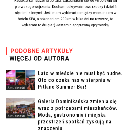
Redaktorka naczelna portalu. Zakochałam się we Wrocławiu od
pierwszego wejrzenia. Kocham odkrywać nowe rzeczy i dzielić
się nimi z innymi. Jeśli mam wybierać pomiędzy weekendem w
hotelu SPA, a pokonaniem 200km w kilka dni na rowerze, to
wybieram to drugie :) Jestem niepoprawną optymistką.
PODOBNE ARTYKUŁY
WIĘCEJ OD AUTORA
Lato w mieście nie musi być nudne.
Oto co czeka nas w sierpniu w
Pitlane Summer Bar!
Aktualności
Galeria Dominikańska zmienia się
wraz z potrzebami mieszkańców.
Moda, gastronomia i miejska
Aktualności
przestrzeń spotkań zyskują na
znaczeniu