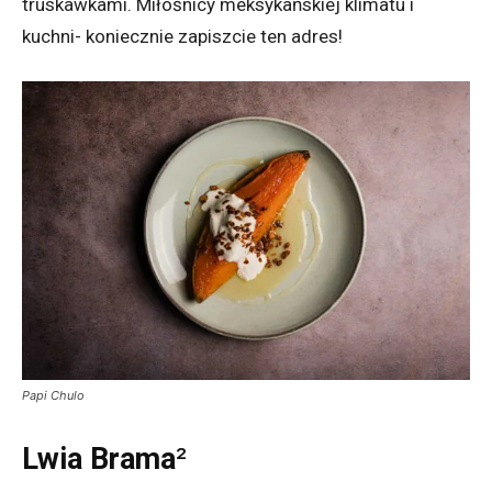
truskawkami. Miłośnicy meksykańskiej klimatu i
kuchni- koniecznie zapiszcie ten adres!
Papi Chulo
Lwia Brama
²