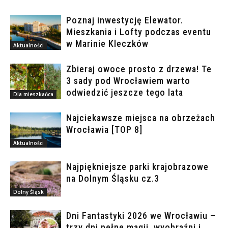
Poznaj inwestycję Elewator.
Mieszkania i Lofty podczas eventu
w Marinie Kleczków
Aktualności
Zbieraj owoce prosto z drzewa! Te
3 sady pod Wrocławiem warto
odwiedzić jeszcze tego lata
Dla mieszkańca
Najciekawsze miejsca na obrzeżach
Wrocławia [TOP 8]
Aktualności
Najpiękniejsze parki krajobrazowe
na Dolnym Śląsku cz.3
Dolny Śląsk
Dni Fantastyki 2026 we Wrocławiu –
trzy dni pełne magii, wyobraźni i