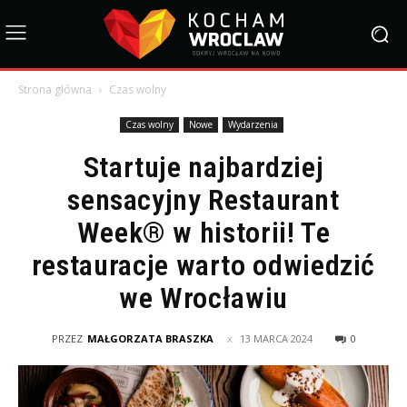
Strona główna
Czas wolny
Czas wolny
Nowe
Wydarzenia
Startuje najbardziej
sensacyjny Restaurant
Week® w historii! Te
restauracje warto odwiedzić
we Wrocławiu
PRZEZ
MAŁGORZATA BRASZKA
13 MARCA 2024
0