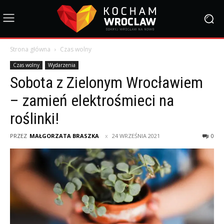
Strona główna
Czas wolny
Czas wolny
Wydarzenia
Sobota z Zielonym Wrocławiem
– zamień elektrośmieci na
roślinki!
PRZEZ
MAŁGORZATA BRASZKA
24 WRZEŚNIA 2021
0