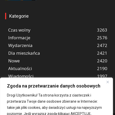
Kategorie
Czas wolny
3263
Informacje
2576
Wydarzenia
2472
Dla mieszkańca
2421
Nowe
2420
Aktualności
2190
Wiadomości
1997
REKLAMA
849
Zgoda na przetwarzanie danych osobowych
Atrakcje turystyczne
670
Drogi Użytkowniku! Ta strona korzysta z ciasteczek i
przetwarza Twoje dane osobowe zbierane w Internecie:
takie jak pliki cookies, aby świadczyć usługi na najwyższym
poziomie. Jeśli wyrazisz zgodę klikając AKCEPTUJĘ,