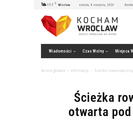
C
17.7
Wrocław
sobota, 8 sierpnia, 2026
Konta
Wiadomości
Czas Wolny
Miejsca 
Strona główna
Informacje
Ścieżka rowerowa przy 
Ścieżka ro
otwarta pod