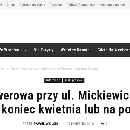
kt
O nas
Patronat medialny
Reklama
Polityka Prywatności
kochampoznan.pl
We Wrocławiu
Dla Turysty
Wrocław Dawniej
Gdzie Na Weeken
ul. Mickiewicza zostanie otwarta pod koniec kwietnia lub na...
Informacje
mat. prasowe
werowa przy ul. Mickiewic
 koniec kwietnia lub na p
PRZEZ
PAWEŁ WOLSKI
12 KWIETNIA 2016
0