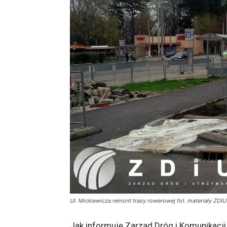
Ul. Mickiewicza remont trasy rowerowej fot. materiały ZDI
Jak informuje Zarząd Dróg i Komunikacji