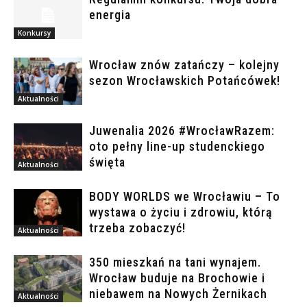
energia
Konkursy
Wrocław znów zatańczy – kolejny
sezon Wrocławskich Potańcówek!
Aktualności
Juwenalia 2026 #WrocławRazem:
oto pełny line-up studenckiego
święta
Aktualności
BODY WORLDS we Wrocławiu – To
wystawa o życiu i zdrowiu, którą
trzeba zobaczyć!
Aktualności
350 mieszkań na tani wynajem.
Wrocław buduje na Brochowie i
niebawem na Nowych Żernikach
Aktualności