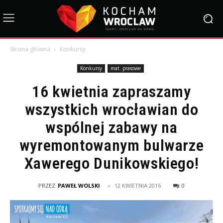
Strona główna
Konkursy
Konkursy
mat. prasowe
16 kwietnia zapraszamy
wszystkich wrocławian do
wspólnej zabawy na
wyremontowanym bulwarze
Xawerego Dunikowskiego!
PRZEZ
PAWEŁ WOLSKI
12 KWIETNIA 2016
0