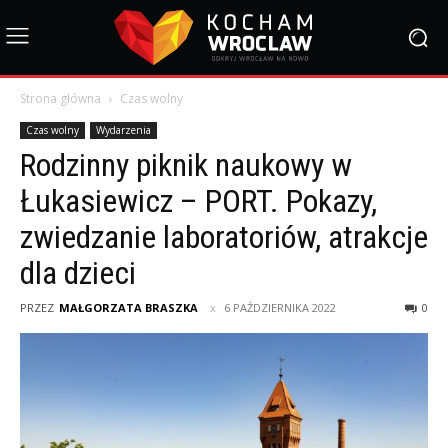
Strona główna
Czas wolny
Czas wolny
Wydarzenia
Rodzinny piknik naukowy w
Łukasiewicz – PORT. Pokazy,
zwiedzanie laboratoriów, atrakcje
dla dzieci
PRZEZ
MAŁGORZATA BRASZKA
6 PAŹDZIERNIKA 2022
0