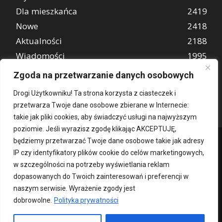
Dla mieszkańca
2419
Nowe
2418
Aktualności
2188
Wiadomości
1995
REKLAMA
847
Zgoda na przetwarzanie danych osobowych
Atrakcje turystyczne
670
Drogi Użytkowniku! Ta strona korzysta z ciasteczek i
przetwarza Twoje dane osobowe zbierane w Internecie:
takie jak pliki cookies, aby świadczyć usługi na najwyższym
poziomie. Jeśli wyrazisz zgodę klikając AKCEPTUJĘ,
będziemy przetwarzać Twoje dane osobowe takie jak adresy
IP czy identyfikatory plików cookie do celów marketingowych,
w szczególności na potrzeby wyświetlania reklam
dopasowanych do Twoich zainteresowań i preferencji w
naszym serwisie. Wyrażenie zgody jest
dobrowolne.
Polityka prywatności
Kontakt
O nas
Patronat medialny
Reklama
Polityka Prywatności
kochampoznan.pl