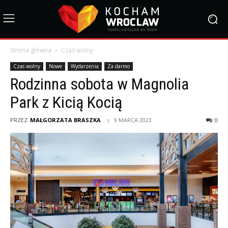
Strona główna
Czas wolny
Czas wolny
Nowe
Wydarzenia
Za darmo
Rodzinna sobota w Magnolia
Park z Kicią Kocią
PRZEZ
MAŁGORZATA BRASZKA
9 MARCA 2023
0