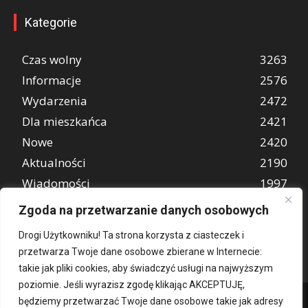
Kategorie
Czas wolny
3263
Informacje
2576
Wydarzenia
2472
Dla mieszkańca
2421
Nowe
2420
Aktualności
2190
Wiadomości
1997
REKLAMA
849
Zgoda na przetwarzanie danych osobowych
Atrakcje turystyczne
670
Drogi Użytkowniku! Ta strona korzysta z ciasteczek i
przetwarza Twoje dane osobowe zbierane w Internecie:
takie jak pliki cookies, aby świadczyć usługi na najwyższym
poziomie. Jeśli wyrazisz zgodę klikając AKCEPTUJĘ,
będziemy przetwarzać Twoje dane osobowe takie jak adresy