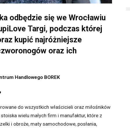
ika odbędzie się we Wrocławiu
upiLove Targi, podczas której
az kupić najróżniejsze
 czworonogów oraz ich
Centrum Handlowego BOREK
?
erowane do wszystkich właścicieli oraz miłośników
stoiska wielu małych firm i manufaktur, które z
szelki i obroże, maty samochodowe, posłania,