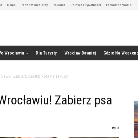
kt
O nas
Patronat medialny
Reklama
Polityka Prywatności
kochampoznan.pl
We Wrocławiu
Dla Turysty
Wrocław Dawniej
Gdzie Na Weeken
cławiu! Zabierz psa lub kota na zakupy
Wrocławiu! Zabierz psa
21
0