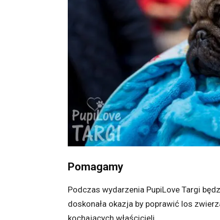
Pomagamy
Podczas wydarzenia PupiLove Targi będz
doskonała okazja by poprawić los zwier
kochających właścicieli.