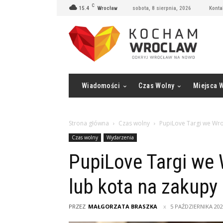
C
15.4
Wrocław
sobota, 8 sierpnia, 2026
Konta
Wiadomości
Czas Wolny
Miejsca 
Strona główna
Czas wolny
PupiLove Targi we Wro
Czas wolny
Wydarzenia
PupiLove Targi we 
lub kota na zakupy
PRZEZ
MAŁGORZATA BRASZKA
5 PAŹDZIERNIKA 20