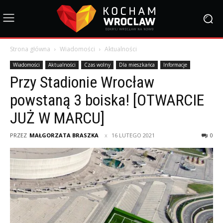
Strona główna
Wiadomości
Aktualności
Wiadomości
Aktualności
Czas wolny
Dla mieszkańca
Informacje
Przy Stadionie Wrocław
powstaną 3 boiska! [OTWARCIE
JUŻ W MARCU]
PRZEZ
MAŁGORZATA BRASZKA
16 LUTEGO 2021
0