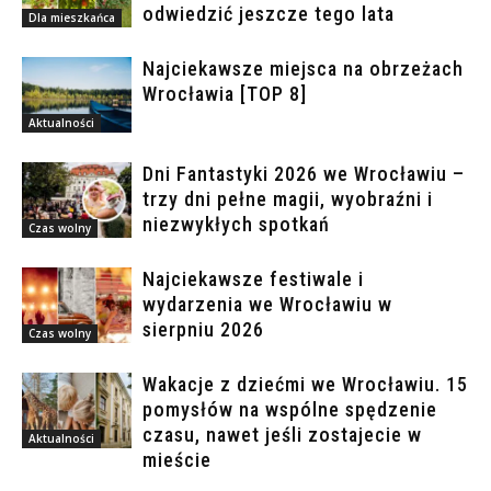
odwiedzić jeszcze tego lata
Dla mieszkańca
Najciekawsze miejsca na obrzeżach
Wrocławia [TOP 8]
Aktualności
Dni Fantastyki 2026 we Wrocławiu –
trzy dni pełne magii, wyobraźni i
niezwykłych spotkań
Czas wolny
Najciekawsze festiwale i
wydarzenia we Wrocławiu w
sierpniu 2026
Czas wolny
Wakacje z dziećmi we Wrocławiu. 15
pomysłów na wspólne spędzenie
czasu, nawet jeśli zostajecie w
Aktualności
mieście