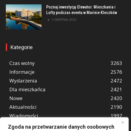
Poznaj inwestycję Elewator. Mieszkania i
Lofty podczas eventu w Marinie Kleczków
5 SIERPNIA 2026
Kategorie
Czas wolny
3263
Informacje
2576
Wydarzenia
2472
Dla mieszkańca
2421
Nowe
2420
Aktualności
2190
Wiadomości
1997
REKLAMA
849
Zgoda na przetwarzanie danych osobowych