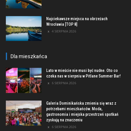
Najciekawsze miejsca na obrzeżach
Wrocławia [TOP 8]
4 SIERPNIA 2026
Dla mieszkańca
Lato w mieście nie musi być nudne. Oto co
czeka nas w sierpniu w Pitlane Summer Bar!
6 SIERPNIA 2026
Galeria Dominikańska zmienia się wraz z
potrzebami mieszkańców. Moda,
gastronomia i miejska przestrzeń spotkań
zyskują na znaczeniu
6 SIERPNIA 2026