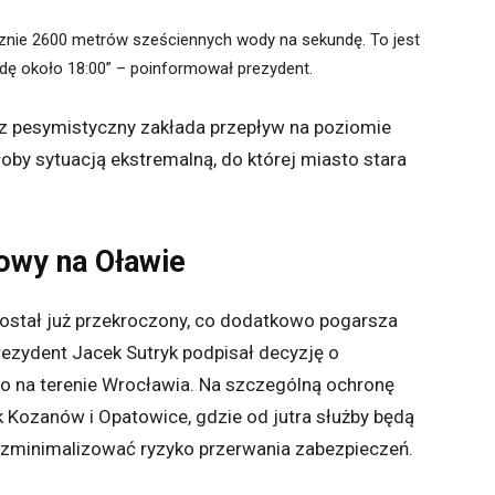
nie 2600 metrów sześciennych wody na sekundę. To jest
odę około 18:00” – poinformował prezydent.
sz pesymistyczny zakłada przepływ na poziomie
by sytuacją ekstremalną, do której miasto stara
owy na Oławie
ostał już przekroczony, co dodatkowo pogarsza
rezydent Jacek Sutryk podpisał decyzję o
 na terenie Wrocławia. Na szczególną ochronę
k Kozanów i Opatowice, gdzie od jutra służby będą
zminimalizować ryzyko przerwania zabezpieczeń.