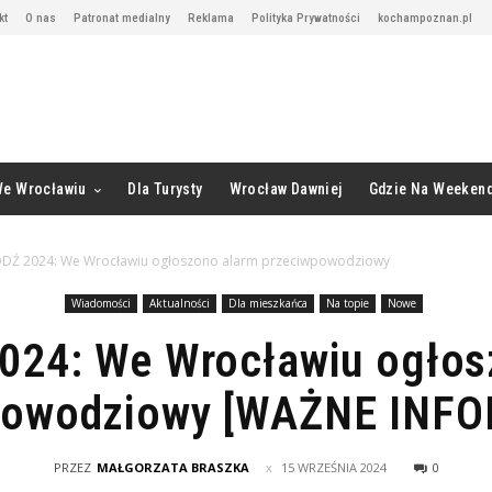
kt
O nas
Patronat medialny
Reklama
Polityka Prywatności
kochampoznan.pl
We Wrocławiu
Dla Turysty
Wrocław Dawniej
Gdzie Na Weeken
Ź 2024: We Wrocławiu ogłoszono alarm przeciwpowodziowy
Wiadomości
Aktualności
Dla mieszkańca
Na topie
Nowe
24: We Wrocławiu ogłos
powodziowy [WAŻNE INF
PRZEZ
MAŁGORZATA BRASZKA
15 WRZEŚNIA 2024
0