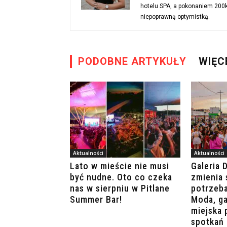
hotelu SPA, a pokonaniem 200km
niepoprawną optymistką.
PODOBNE ARTYKUŁY
WIĘC
Aktualności
Aktualności
Lato w mieście nie musi
Galeria 
być nudne. Oto co czeka
zmienia 
nas w sierpniu w Pitlane
potrzeb
Summer Bar!
Moda, ga
miejska 
spotkań 