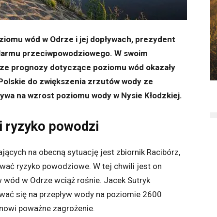
iomu wód w Odrze i jej dopływach, prezydent
n alarmu przeciwpowodziowego. W swoim
jsze prognozy dotyczące poziomu wód okazały
Polskie do zwiększenia zrzutów wody ze
ływa na wzrost poziomu wody w Nysie Kłodzkiej.
i ryzyko powodzi
cych na obecną sytuację jest zbiornik Racibórz,
ować ryzyko powodziowe. W tej chwili jest on
 wód w Odrze wciąż rośnie. Jacek Sutryk
wać się na przepływ wody na poziomie 2600
anowi poważne zagrożenie.