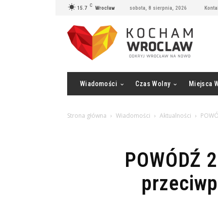
C
15.7
Wrocław
sobota, 8 sierpnia, 2026
Konta
Wiadomości
Czas Wolny
Miejsca 
Strona główna
Wiadomości
Aktualności
POWÓD
POWÓDŹ 20
przeciw