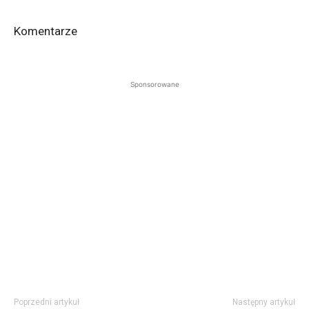
Komentarze
Sponsorowane
Poprzedni artykuł
Następny artykuł