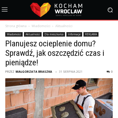
Strona główna
Wiadomości
Aktualności
Wiadomości
Aktualności
Dla mieszkańca
Informacje
REKLAMA
Planujesz ocieplenie domu?
Sprawdź, jak oszczędzić czas i
pieniądze!
PRZEZ
MAŁGORZATA BRASZKA
31 SIERPNIA 2021
0