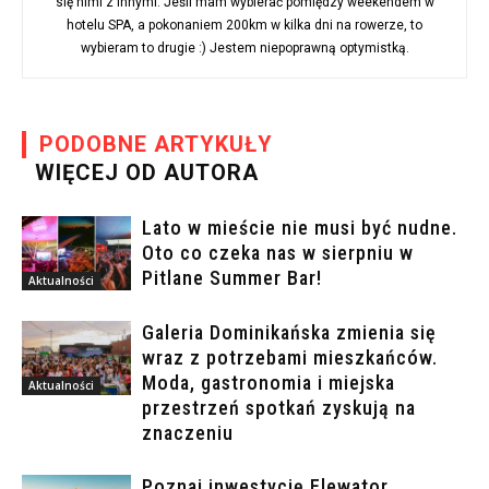
się nimi z innymi. Jeśli mam wybierać pomiędzy weekendem w
hotelu SPA, a pokonaniem 200km w kilka dni na rowerze, to
wybieram to drugie :) Jestem niepoprawną optymistką.
PODOBNE ARTYKUŁY
WIĘCEJ OD AUTORA
Lato w mieście nie musi być nudne.
Oto co czeka nas w sierpniu w
Pitlane Summer Bar!
Aktualności
Galeria Dominikańska zmienia się
wraz z potrzebami mieszkańców.
Moda, gastronomia i miejska
Aktualności
przestrzeń spotkań zyskują na
znaczeniu
Poznaj inwestycję Elewator.