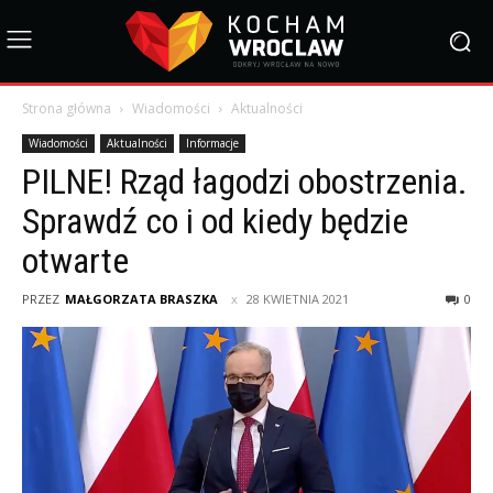
Strona główna
Wiadomości
Aktualności
Wiadomości
Aktualności
Informacje
PILNE! Rząd łagodzi obostrzenia.
Sprawdź co i od kiedy będzie
otwarte
PRZEZ
MAŁGORZATA BRASZKA
28 KWIETNIA 2021
0