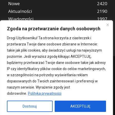
Nowe
2420
Aktualności
2190
Wiadomości
1997
REKLAMA
849
Zgoda na przetwarzanie danych osobowych
Atrakcje turystyczne
670
Drogi Użytkowniku! Ta strona korzysta z ciasteczek i
przetwarza Twoje dane osobowe zbierane w Internecie:
takie jak pliki cookies, aby świadczyć usługi na najwyższym
poziomie. Jeśli wyrazisz zgodę klikając AKCEPTUJĘ,
będziemy przetwarzać Twoje dane osobowe takie jak adresy
IP czy identyfikatory plików cookie do celów marketingowych,
w szczególności na potrzeby wyświetlania reklam
dopasowanych do Twoich zainteresowań i preferencji w
naszym serwisie. Wyrażenie zgody jest
dobrowolne.
Polityka prywatności
Kontakt
O nas
Patronat medialny
Reklama
Polityka Prywatności
kochampoznan.pl
Dostosuj
AKCEPTUJĘ