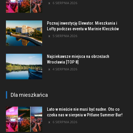
6 SIERPNIA 2026
Poznaj inwestycję Elewator. Mieszkania i
Lofty podczas eventu w Marinie Kleczków
5 SIERPNIA 2026
Najciekawsze miejsca na obrzeżach
Wrocławia [TOP 8]
4 SIERPNIA 2026
Dla mieszkańca
Lato w mieście nie musi być nudne. Oto co
czeka nas w sierpniu w Pitlane Summer Bar!
6 SIERPNIA 2026