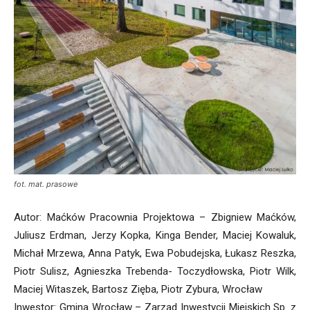
fot. mat. prasowe
Autor: Maćków Pracownia Projektowa – Zbigniew Maćków,
Juliusz Erdman, Jerzy Kopka, Kinga Bender, Maciej Kowaluk,
Michał Mrzewa, Anna Patyk, Ewa Pobudejska, Łukasz Reszka,
Piotr Sulisz, Agnieszka Trebenda- Toczydłowska, Piotr Wilk,
Maciej Witaszek, Bartosz Zięba, Piotr Zybura, Wrocław
Inwestor: Gmina Wrocław – Zarząd Inwestycji Miejskich Sp. z