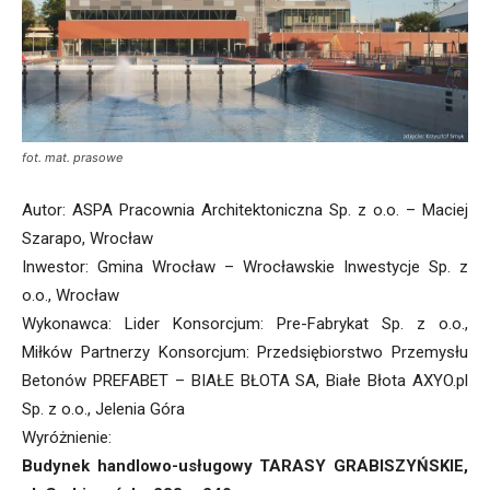
fot. mat. prasowe
Autor: ASPA Pracownia Architektoniczna Sp. z o.o. – Maciej
Szarapo, Wrocław
Inwestor: Gmina Wrocław – Wrocławskie Inwestycje Sp. z
o.o., Wrocław
Wykonawca: Lider Konsorcjum: Pre-Fabrykat Sp. z o.o.,
Miłków Partnerzy Konsorcjum: Przedsiębiorstwo Przemysłu
Betonów PREFABET – BIAŁE BŁOTA SA, Białe Błota AXYO.pl
Sp. z o.o., Jelenia Góra
Wyróżnienie:
Budynek handlowo-usługowy TARASY GRABISZYŃSKIE,