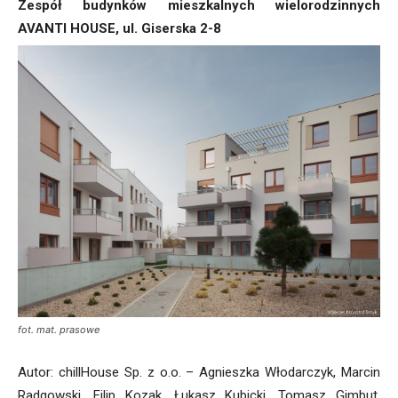
Zespół budynków mieszkalnych wielorodzinnych
AVANTI HOUSE, ul. Giserska 2-8
fot. mat. prasowe
Autor: chillHouse Sp. z o.o. – Agnieszka Włodarczyk, Marcin
Radgowski, Filip Kozak, Łukasz Kubicki, Tomasz Gimbut,