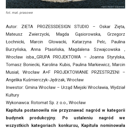
fot. mat. prasowe
Autor: ZIETA PROZESSDESIGN STUDIO – Oskar Zięta,
Mateusz Zwierzycki, Magda Gąsiorowska, Grzegorz
Łochnicki, Marcin Głowacki, Katarzyna Pelc, Paulina
Burzyńska, Anna Ptasińska, Magdalena Szwajcowska ,
Wrocław isba_GRUPA PROJEKTOWA – Joanna Styrylska,
Tomasz Boniecki, Karolina Kubis, Paulina Markiewicz, Marcin
Musiał, Wrocław A+F PROJEKTOWANIE PRZESTRZENI –
Angelika Kuśmierczyk-Jędrzak, Wrocław
Inwestor: Gmina Wrocław – Urząd Miejski Wrocławia, Wydział
Kultury
Wykonawca: Rotomat Sp. z o.o., Wrocław
Kapituła postanowiła nie przyznawać nagród w kategorii
budynek produkcyjny. Po ustaleniu nagród we
wszystkich kategoriach konkursu, Kapituła nominowała