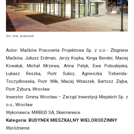
fot. mat. prasowe
Autor: Maćków Pracownia Projektowa Sp. z o.o.- Zbigniew
Maćków, Juliusz Erdman, Jerzy Kopka, Kinga Bender, Maciej
Kowaluk, Michał Mrzewa, Anna Patyk, Ewa Pobudejska,
Łukasz Reszka, Piotr Sulisz, Agnieszka Trebenda-
Toczydłowska, Piotr Wilk, Maciej Witaszek, Bartosz Zięba,
Piotr Zybura, Wrocław
Inwestor: Gmina Wrocław – Zarząd Inwestycji Miejskich Sp. z
o.o., Wrocław
Wykonawca: MIRBUD SA, Skierniewice
Kategoria: BUDYNEK MIESZKALNY WIELORODZINNY
Wyróżnienie: