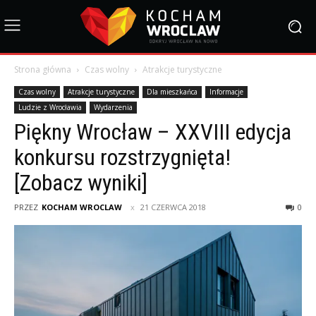
Strona główna
Czas wolny
Atrakcje turystyczne
Czas wolny
Atrakcje turystyczne
Dla mieszkańca
Informacje
Ludzie z Wrocławia
Wydarzenia
Piękny Wrocław – XXVIII edycja
konkursu rozstrzygnięta!
[Zobacz wyniki]
PRZEZ
KOCHAM WROCLAW
21 CZERWCA 2018
0