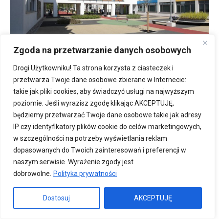
Zgoda na przetwarzanie danych osobowych
Drogi Użytkowniku! Ta strona korzysta z ciasteczek i
fot. mat. prasowe
przetwarza Twoje dane osobowe zbierane w Internecie:
takie jak pliki cookies, aby świadczyć usługi na najwyższym
Autor: R2 Biuro Projektów Lesław Rubik, Wrocław
poziomie. Jeśli wyrazisz zgodę klikając AKCEPTUJĘ,
Inwestor: Gmina Wrocław – Zarząd Inwestycji Miejskich Sp. z
będziemy przetwarzać Twoje dane osobowe takie jak adresy
o.o., Wrocław
IP czy identyfikatory plików cookie do celów marketingowych,
Wykonawca: P.W. HARAS Arkadiusz Harasimowicz, Wrocław
w szczególności na potrzeby wyświetlania reklam
Haras Sp. z o.o., Wrocław
dopasowanych do Twoich zainteresowań i preferencji w
Zespół Szkolno- Przedszkolny, ul. Kłodzka 40
naszym serwisie. Wyrażenie zgody jest
dobrowolne.
Polityka prywatności
Dostosuj
AKCEPTUJĘ