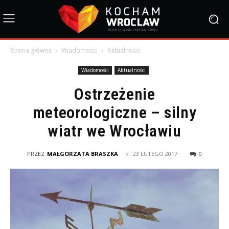
Strona główna
Wiadomości
Aktualności
Wiadomości
Aktualności
Ostrzeżenie
meteorologiczne – silny
wiatr we Wrocławiu
PRZEZ
MAŁGORZATA BRASZKA
23 LUTEGO 2017
0