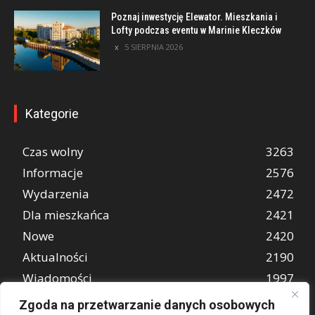
Poznaj inwestycję Elewator. Mieszkania i
Lofty podczas eventu w Marinie Kleczków
5 SIERPNIA 2026
Kategorie
Czas wolny
3263
Informacje
2576
Wydarzenia
2472
Dla mieszkańca
2421
Nowe
2420
Aktualności
2190
Wiadomości
1997
REKLAMA
849
Zgoda na przetwarzanie danych osobowych