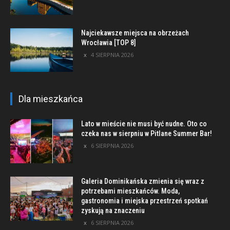
Najciekawsze miejsca na obrzeżach
Wrocławia [TOP 8]
4 SIERPNIA 2026
Dla mieszkańca
Lato w mieście nie musi być nudne. Oto co
czeka nas w sierpniu w Pitlane Summer Bar!
6 SIERPNIA 2026
Galeria Dominikańska zmienia się wraz z
potrzebami mieszkańców. Moda,
gastronomia i miejska przestrzeń spotkań
zyskują na znaczeniu
6 SIERPNIA 2026