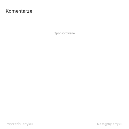
Komentarze
Sponsorowane
Poprzedni artykuł
Następny artykuł