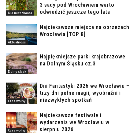
3 sady pod Wrocławiem warto
odwiedzić jeszcze tego lata
Dla mieszkańca
Najciekawsze miejsca na obrzeżach
Wrocławia [TOP 8]
Aktualności
Najpiękniejsze parki krajobrazowe
na Dolnym Śląsku cz.3
Dolny Śląsk
Dni Fantastyki 2026 we Wrocławiu –
trzy dni pełne magii, wyobraźni i
niezwykłych spotkań
Czas wolny
Najciekawsze festiwale i
wydarzenia we Wrocławiu w
sierpniu 2026
Czas wolny