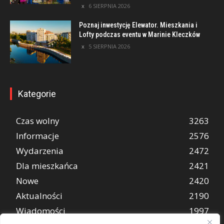
6 SIERPNIA 2026
Poznaj inwestycję Elewator. Mieszkania i
Lofty podczas eventu w Marinie Kleczków
5 SIERPNIA 2026
Kategorie
Czas wolny
3263
Informacje
2576
Wydarzenia
2472
Dla mieszkańca
2421
Nowe
2420
Aktualności
2190
Wiadomości
1997