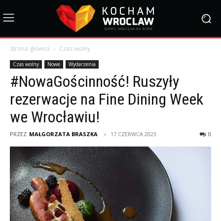
Strona główna
Czas wolny
Czas wolny
Nowe
Wydarzenia
#NowaGościnność! Ruszyły
rezerwacje na Fine Dining Week
we Wrocławiu!
PRZEZ
MAŁGORZATA BRASZKA
17 CZERWCA 2023
0