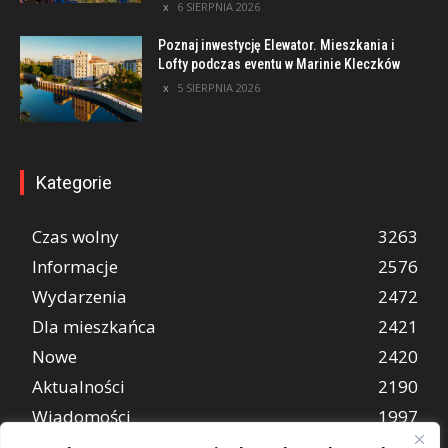
6 SIERPNIA 2026
Poznaj inwestycję Elewator. Mieszkania i
Lofty podczas eventu w Marinie Kleczków
5 SIERPNIA 2026
Kategorie
Czas wolny
3263
Informacje
2576
Wydarzenia
2472
Dla mieszkańca
2421
Nowe
2420
Aktualności
2190
Wiadomości
1997
REKLAMA
849