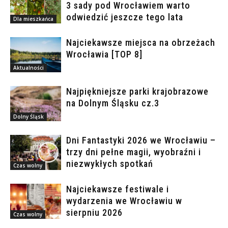
3 sady pod Wrocławiem warto
odwiedzić jeszcze tego lata
Dla mieszkańca
Najciekawsze miejsca na obrzeżach
Wrocławia [TOP 8]
Aktualności
Najpiękniejsze parki krajobrazowe
na Dolnym Śląsku cz.3
Dolny Śląsk
Dni Fantastyki 2026 we Wrocławiu –
trzy dni pełne magii, wyobraźni i
niezwykłych spotkań
Czas wolny
Najciekawsze festiwale i
wydarzenia we Wrocławiu w
sierpniu 2026
Czas wolny