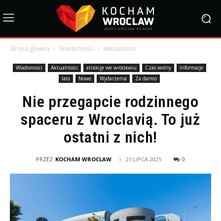
Strona główna
Wiadomości
Aktualności
Wiadomości
Aktualności
atrakcje we wrocławiu
Czas wolny
Informacje
lato
Nowe
Wydarzenia
Za darmo
Nie przegapcie rodzinnego
spaceru z Wroclavią. To już
ostatni z nich!
PRZEZ
KOCHAM WROCLAW
25 LIPCA 2025
0