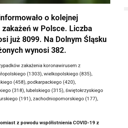
informowało o kolejnej
 zakażeń w Polsce. Liczba
i już 8099. Na Dolnym Śląsku
żonych wynosi 382.
zypadków zakażenia
koronawirusem
z
polskiego (1303), wielkopolskiego (835),
skiego (458), podkarpackiego (420),
kiego (318),
lubelskiego (315), świętokrzyskiego
urskiego (191), zachodniopomorskiego (177),
omiast z powodu współistnienia COVID-19 z