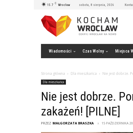
C
15.7
Wrocław
sobota, 8 sierpnia, 2026
Konta
Wiadomości
Czas Wolny
Miejsca 
Strona główna
Dla mieszkańca
Nie jest dobrze. 
Dla mieszkańca
Nie jest dobrze. P
zakażeń! [PILNE]
PRZEZ
MAŁGORZATA BRASZKA
15 PAŹDZIERNIKA 2