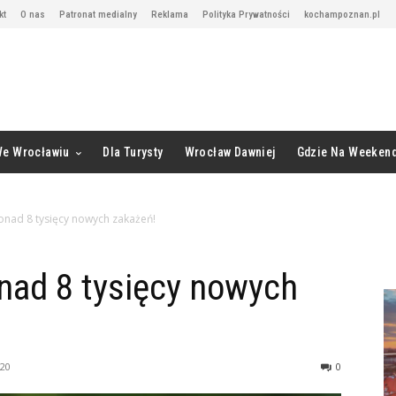
kt
O nas
Patronat medialny
Reklama
Polityka Prywatności
kochampoznan.pl
We Wrocławiu
Dla Turysty
Wrocław Dawniej
Gdzie Na Weeken
Ponad 8 tysięcy nowych zakażeń!
onad 8 tysięcy nowych
020
0