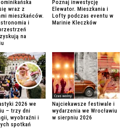
Dominikańska
Poznaj inwestycję
się wraz z
Elewator. Mieszkania i
ami mieszkańców.
Lofty podczas eventu w
stronomia i
Marinie Kleczków
przestrzeń
zyskują na
iu
Czas wolny
astyki 2026 we
Najciekawsze festiwale i
u – trzy dni
wydarzenia we Wrocławiu
gii, wyobraźni i
w sierpniu 2026
łych spotkań