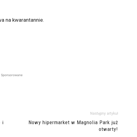
a na kwarantannie.
Sponsorowane
Następny artykuł
 i
Nowy hipermarket w Magnolia Park już
otwarty!