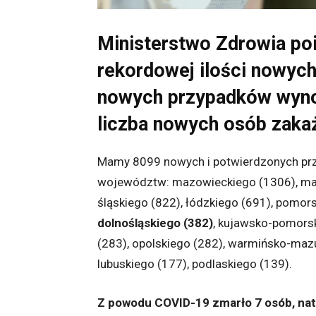
Ministerstwo Zdrowia po
rekordowej ilości nowych
nowych przypadków wynos
liczba nowych osób zaka
Mamy 8099 nowych i potwierdzonych pr
województw: mazowieckiego (1306), mało
śląskiego (822), łódzkiego (691), pomor
dolnośląskiego (382)
, kujawsko-pomors
(283), opolskiego (282), warmińsko-maz
lubuskiego (177), podlaskiego (139).
Z powodu COVID-19 zmarło 7 osób, nat