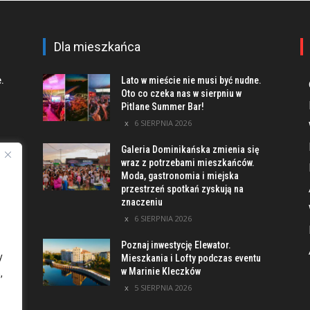
Dla mieszkańca
e.
Lato w mieście nie musi być nudne.
Oto co czeka nas w sierpniu w
Pitlane Summer Bar!
6 SIERPNIA 2026
Galeria Dominikańska zmienia się
u
wraz z potrzebami mieszkańców.
Moda, gastronomia i miejska
przestrzeń spotkań zyskują na
znaczeniu
ach
6 SIERPNIA 2026
Poznaj inwestycję Elewator.
y
Mieszkania i Lofty podczas eventu
w Marinie Kleczków
,
5 SIERPNIA 2026