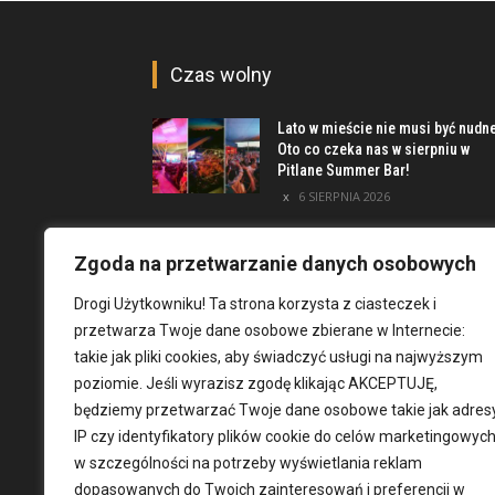
Czas wolny
Lato w mieście nie musi być nudn
Oto co czeka nas w sierpniu w
Pitlane Summer Bar!
6 SIERPNIA 2026
Poznaj inwestycję Elewator.
Mieszkania i Lofty podczas event
Zgoda na przetwarzanie danych osobowych
w Marinie Kleczków
Drogi Użytkowniku! Ta strona korzysta z ciasteczek i
5 SIERPNIA 2026
przetwarza Twoje dane osobowe zbierane w Internecie:
Najciekawsze miejsca na obrzeż
takie jak pliki cookies, aby świadczyć usługi na najwyższym
Wrocławia [TOP 8]
poziomie. Jeśli wyrazisz zgodę klikając AKCEPTUJĘ,
4 SIERPNIA 2026
będziemy przetwarzać Twoje dane osobowe takie jak adres
IP czy identyfikatory plików cookie do celów marketingowych
w szczególności na potrzeby wyświetlania reklam
dopasowanych do Twoich zainteresowań i preferencji w