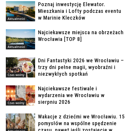
Poznaj inwestycję Elewator.
Mieszkania i Lofty podczas eventu
w Marinie Kleczków
Aktualności
Najciekawsze miejsca na obrzeżach
Wrocławia [TOP 8]
Aktualności
Dni Fantastyki 2026 we Wrocławiu –
trzy dni pełne magii, wyobraźni i
niezwykłych spotkań
Czas wolny
Najciekawsze festiwale i
wydarzenia we Wrocławiu w
sierpniu 2026
Czas wolny
Wakacje z dziećmi we Wrocławiu. 15
pomysłów na wspólne spędzenie
czasu, nawet jeśli zostajecie w
Aktualności