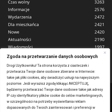
Czas wolny
3263
Informacje
2576
Wydarzenia
2472
Dla mieszkańca
2421
Nowe
2420
Aktualności
2190
Wiadomości
1997
REKLAMA
849
Zgoda na przetwarzanie danych osobowych
Atrakcje turystyczne
670
Drogi Użytkowniku! Ta strona korzysta z ciasteczek i
przetwarza Twoje dane osobowe zbierane w Internecie:
takie jak pliki cookies, aby świadczyć usługi na najwyższym
poziomie. Jeśli wyrazisz zgodę klikając AKCEPTUJĘ,
będziemy przetwarzać Twoje dane osobowe takie jak adresy
IP czy identyfikatory plików cookie do celów marketingowych,
w szczególności na potrzeby wyświetlania reklam
dopasowanych do Twoich zainteresowań i preferencji w