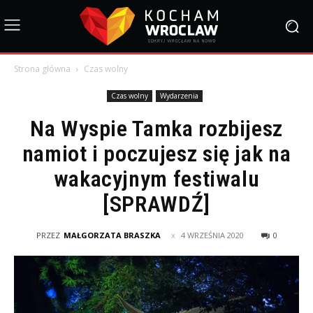
Strona główna
Czas wolny
Czas wolny
Wydarzenia
Na Wyspie Tamka rozbijesz
namiot i poczujesz się jak na
wakacyjnym festiwalu
[SPRAWDŹ]
PRZEZ
MAŁGORZATA BRASZKA
4 WRZEŚNIA 2020
0