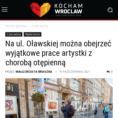
Strona główna
Czas wolny
Czas wolny
Wydarzenia
Na ul. Oławskiej można obejrzeć
wyjątkowe prace artystki z
chorobą otępienną
PRZEZ
MAŁGORZATA BRASZKA
19 PAŹDZIERNIKA 2021
0