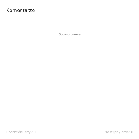
Komentarze
Sponsorowane
Poprzedni artykuł
Następny artykuł