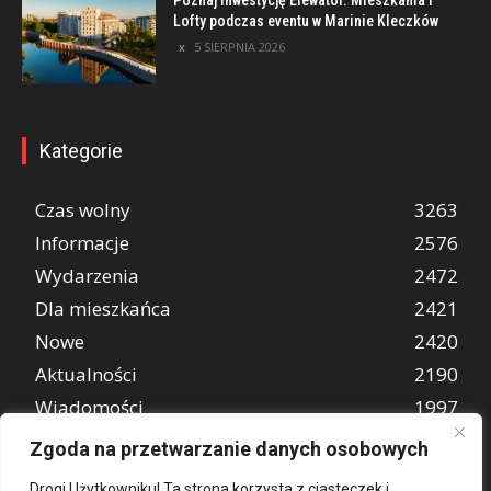
Lofty podczas eventu w Marinie Kleczków
5 SIERPNIA 2026
Kategorie
Czas wolny
3263
Informacje
2576
Wydarzenia
2472
Dla mieszkańca
2421
Nowe
2420
Aktualności
2190
Wiadomości
1997
REKLAMA
849
Zgoda na przetwarzanie danych osobowych
Atrakcje turystyczne
670
Drogi Użytkowniku! Ta strona korzysta z ciasteczek i