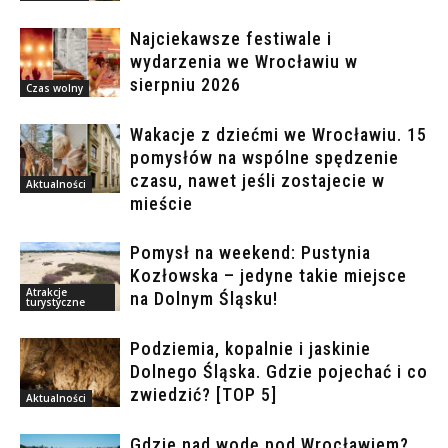
Najciekawsze festiwale i
wydarzenia we Wrocławiu w
sierpniu 2026
Czas wolny
Wakacje z dziećmi we Wrocławiu. 15
pomysłów na wspólne spędzenie
czasu, nawet jeśli zostajecie w
Aktualności
mieście
Pomysł na weekend: Pustynia
Kozłowska – jedyne takie miejsce
Atrakcje
na Dolnym Śląsku!
turystyczne
Podziemia, kopalnie i jaskinie
Dolnego Śląska. Gdzie pojechać i co
zwiedzić? [TOP 5]
Aktualności
Gdzie nad wodę pod Wrocławiem?