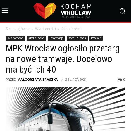
Strona główna
Wiadomości
Aktualności
Wiadomości
Aktualności
Informacje
Komunikacja
Pasażer
MPK Wrocław ogłosiło przetarg
na nowe tramwaje. Docelowo
ma być ich 40
PRZEZ
MAŁGORZATA BRASZKA
26 LIPCA 2021
0