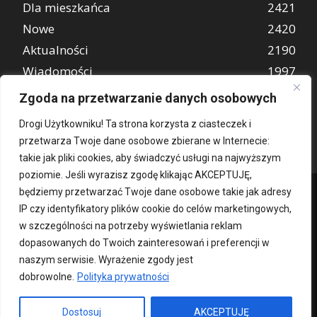
Dla mieszkańca
2421
Nowe
2420
Aktualności
2190
Wiadomości
1997
REKLAMA
849
Zgoda na przetwarzanie danych osobowych
Atrakcje turystyczne
670
Drogi Użytkowniku! Ta strona korzysta z ciasteczek i
przetwarza Twoje dane osobowe zbierane w Internecie:
takie jak pliki cookies, aby świadczyć usługi na najwyższym
poziomie. Jeśli wyrazisz zgodę klikając AKCEPTUJĘ,
będziemy przetwarzać Twoje dane osobowe takie jak adresy
IP czy identyfikatory plików cookie do celów marketingowych,
w szczególności na potrzeby wyświetlania reklam
dopasowanych do Twoich zainteresowań i preferencji w
naszym serwisie. Wyrażenie zgody jest
dobrowolne.
Polityka prywatności
Kontakt
O nas
Patronat medialny
Reklama
Polityka Prywatności
kochampoznan.pl
Dostosuj
AKCEPTUJĘ