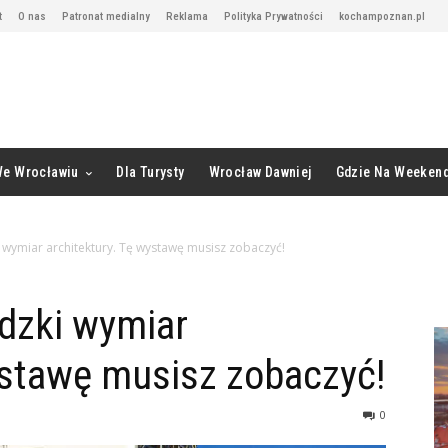
t
O nas
Patronat medialny
Reklama
Polityka Prywatności
kochampoznan.pl
We Wrocławiu
Dla Turysty
Wrocław Dawniej
Gdzie Na Weeken
i wymiar architektury. Tę wystawę musisz zobaczyć!
udzki wymiar
ystawę musisz zobaczyć!
0