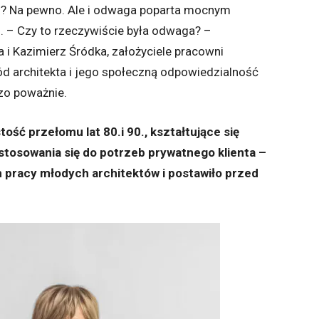
o? Na pewno. Ale i odwaga poparta mocnym
. – Czy to rzeczywiście była odwaga? –
 i Kazimierz Śródka, założyciele pracowni
ód architekta i jego społeczną odpowiedzialność
zo poważnie.
ość przełomu lat 80.i 90., kształtujące się
stosowania się do potrzeb prywatnego klienta –
pracy młodych architektów i postawiło przed