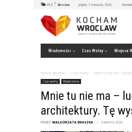
C
19.2
Wrocław
piątek, 7 sierpnia, 2026
Kontak
Wiadomości
Czas Wolny
Miejsca 
Strona główna
Czas wolny
Mnie tu nie ma – ludzk
Czas wolny
Wydarzenia
Mnie tu nie ma – l
architektury. Tę w
PRZEZ
MAŁGORZATA BRASZKA
3 MARCA 2020