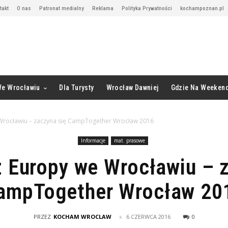
takt
O nas
Patronat medialny
Reklama
Polityka Prywatności
kochampoznan.pl
We Wrocławiu
Dla Turysty
Wrocław Dawniej
Gdzie Na Weeken
Wrocławiu – zaczyna się CampTogether Wrocław 2016
Informacje
mat. prasowe
 Europy we Wrocławiu – 
ampTogether Wrocław 20
PRZEZ
KOCHAM WROCLAW
6 CZERWCA 2016
0