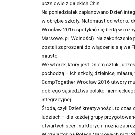
uczniowie z dalekich Chin.
Na poniedziałek zaplanowano Dzień integ
w obrębie szkoły. Natomiast od wtorku 
Wrocław 2016 spotykać się będą w różnyc
Marsowe, pl. Wolności). Na zakończeni
zostali zaproszeni do włączenia się we F
miasto.
We wtorek, który jest Dniem sztuki, uczes
pochodzą – ich szkoły, dzielnice, miasta
CampTogether Wrocław 2016 utwory muzy
dobrego sąsiedztwa polsko-niemieckiego
integracyjnej.
Środa, czyli Dzień kreatywności, to cza
ludziach – dla każdej grupy przygotowane
otwartych scen, na których można zaprez
W czwartek na Polach Marsowych przy Sta