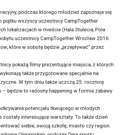
racyjny, podczas którego młodzież zapoznaje się
do piątku wszyscy uczestnicy CampTogether
h lokalizacjach w mieście (Hala Stulecia, Pola
e pobytu uczestnicy CampTogether Wrocław 2016
low, które w sobotę będzie „przepływać” przez
tnicy pokażą filmy prezentujące miejsca, z których
, wykonają także przygotowane specjalnie na
czne. W tym dniu także uczczą 25. rocznicę
 – będzie to radosny happening w formie zabawy
s odkrywania potencjału tkwiącego w młodych
 zostały interesujące warsztaty. To także dzień
entować siebie, swoją szkołę, miasto czy region.
dionie Olimpijskim, podczas Dnia sportu,