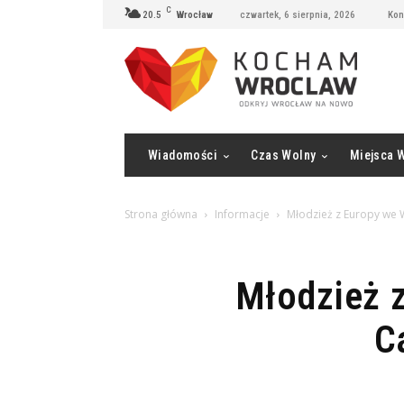
C
20.5
Wrocław
czwartek, 6 sierpnia, 2026
Kon
Wiadomości
Czas Wolny
Miejsca 
Strona główna
Informacje
Młodzież z Europy we 
Młodzież z
C