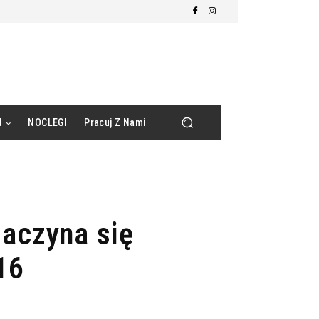
d
NOCLEGI
Pracuj Z Nami
zaczyna się
16