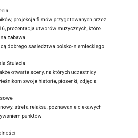
ecia
ików, projekcja filmów przygotowanych przez
6, prezentacja utworów muzycznych, które
lna zabawa
icą dobrego sąsiedztwa polsko-niemieckiego
la Stulecia
akże otwarte sceny, na których uczestnicy
nikom swoje historie, piosenki, zdjęcia
arsowe
nowy, strefa relaksu, poznawanie ciekawych
obywaniem punktów
olności